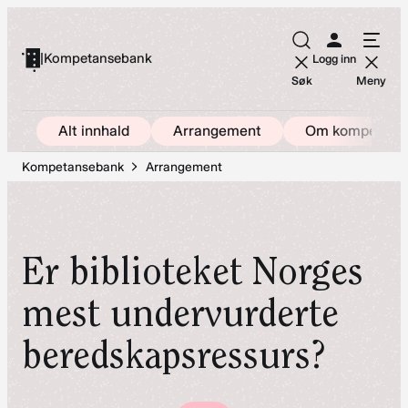
Hopp
til
|
Kompetansebank
Logg inn
innhold
Søk
Meny
Alt innhald
Arrangement
Om kompetans
Kompetansebank
Arrangement
Er biblioteket Norges
mest undervurderte
beredskapsressurs?