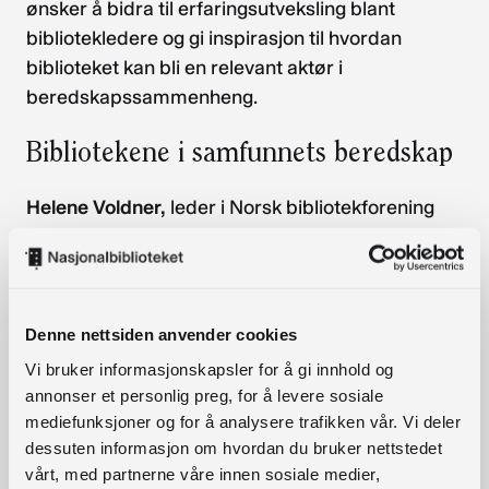
ønsker å bidra til erfaringsutveksling blant
bibliotekledere og gi inspirasjon til hvordan
biblioteket kan bli en relevant aktør i
beredskapssammenheng.
Bibliotekene i samfunnets beredskap
Helene Voldner,
leder i Norsk bibliotekforening
Helene gir innsikt i hvordan NBF jobber for at
beredskap skal være en naturlig del av
bibliotekpolitikken både nasjonalt og lokalt. Hun
viser hvordan samarbeid, kunnskapsdeling og
Denne nettsiden anvender cookies
politisk påvirkning kan styrke bibliotekene som
Vi bruker informasjonskapsler for å gi innhold og
trygge, åpne møteplasser i alle situasjoner.
annonser et personlig preg, for å levere sosiale
mediefunksjoner og for å analysere trafikken vår. Vi deler
Ny norsk strategi for
dessuten informasjon om hvordan du bruker nettstedet
ytringsberedskap
vårt, med partnerne våre innen sosiale medier,