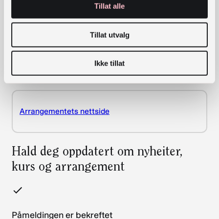
Tillat alle
veilederen Biblioteket som beredskapsressurs i
samarbeid med DSB, og fra lokale prosesser der
biblioteket har blitt koblet på kommunens
Tillat utvalg
beredskapstenkning. Hun gir konkrete tips til
hvordan biblioteket kan synliggjøre sin rolle og
Ikke tillat
bidra aktivt i beredskapsarbeidet.
Arrangementets nettside
Hald deg oppdatert om nyheiter,
kurs og arrangement
Påmeldingen er bekreftet