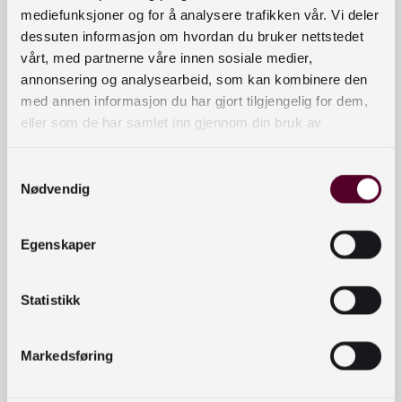
mediefunksjoner og for å analysere trafikken vår. Vi deler
deg hvordan du kan integrere klima- og
dessuten informasjon om hvordan du bruker nettstedet
miljømessig, sosial og økonomisk bærekraft i
vårt, med partnerne våre innen sosiale medier,
bibliotekets daglige drift. Gjennom 10 konkrete
annonsering og analysearbeid, som kan kombinere den
steg kan du utvikle din egen bærekraftstrategi for
med annen informasjon du har gjort tilgjengelig for dem,
bibliotek.
eller som de har samlet inn gjennom din bruk av
tjenestene deres.
Digitalt påfyll
er en del av det nasjonale
Samtykkevalg
Nødvendig
samarbeidsprosjektet
Formidlingskompetanse i folkebibliotek (FiF).
Agder fylkesbibliotek er ansvarlig for
Egenskaper
arrangementet. For å delta kreves det
påmelding, og du får tilsendt en unik lenke.
Statistikk
Påfyllene kan ses i opptak
på Bibliotekutvikling.no.
Markedsføring