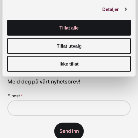
Hald deg oppdatert om nyheiter,
Detaljer
kurs og arrangement
Tillat alle
Påmeldingen er bekreftet
Tillat utvalg
Takk for at du meldte deg på Nasjonalbibliotekets
Ikke tillat
nyhetsbrev
Meld deg på vårt nyhetsbrev!
E-post
*