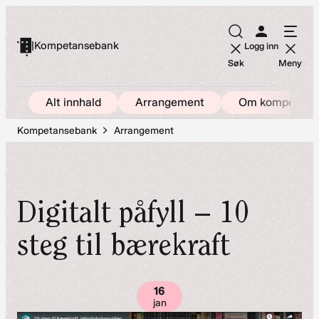
Hopp
til
|
Kompetansebank
Logg inn
innhold
Søk
Meny
Alt innhald
Arrangement
Om kompetans
Kompetansebank
Arrangement
Digitalt påfyll – 10
steg til bærekraft
16
jan