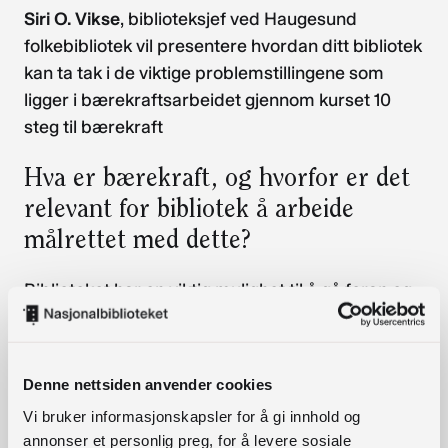
Siri O. Vikse
, biblioteksjef ved Haugesund
folkebibliotek vil presentere hvordan ditt bibliotek
kan ta tak i de viktige problemstillingene som
ligger i bærekraftsarbeidet gjennom kurset 10
steg til bærekraft
Hva er bærekraft, og hvorfor er det
relevant for bibliotek å arbeide
målrettet med dette?
Biblioteket har en viktig mulighet til å gå foran og
vise vei i bærekraftsarbeidet. Som kunnskaps- og
fellesskapsarena står biblioteket i en unik
posisjon.
Denne nettsiden anvender cookies
Kurset «10 steg til bærekraft» gir deg
Vi bruker informasjonskapsler for å gi innhold og
annonser et personlig preg, for å levere sosiale
grunnleggende kunnskap om bærekraft og lærer