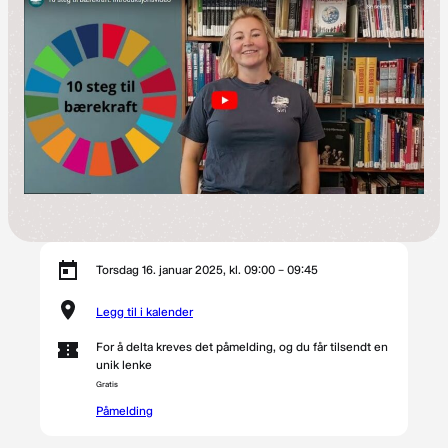
Torsdag 16. januar 2025, kl. 09:00 – 09:45
Legg til i kalender
For å delta kreves det påmelding, og du får tilsendt en
unik lenke
Gratis
Påmelding