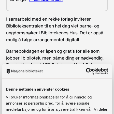
I samarbeid med en rekke forlag inviterer
Biblioteksentralen til en hel dag viet barne- og
ungdomsbøker i Bibliotekenes Hus. Det er også
mulig å følge arrangementet digitalt.
Barnebokdagen er åpen og gratis for alle som
jobber i bibliotek, men påmelding er nødvendig.
Den holdes fysisk i Bibliotekenes Hus i Oslo – men
arrangeres også digitalt.
Dette får du oppleve på Barnebokdagen:
Denne nettsiden anvender cookies
Forlagene presenterer vårlistene sine for
Vi bruker informasjonskapsler for å gi innhold og
barne- og ungdomsbøker.
annonser et personlig preg, for å levere sosiale
Enkelte av forlagene tar med seg forfattere
mediefunksjoner og for å analysere trafikken vår. Vi deler