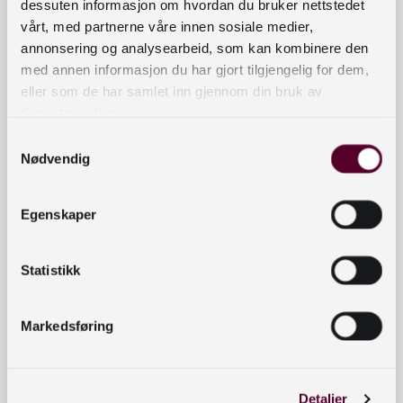
som er aktuelle med bøker.
dessuten informasjon om hvordan du bruker nettstedet
vårt, med partnerne våre innen sosiale medier,
Gode muligheter for mingling og prat med
annonsering og analysearbeid, som kan kombinere den
kollegaer på andre bibliotek.
med annen informasjon du har gjort tilgjengelig for dem,
Det serveres deilig lunsj (kun det fysiske
eller som de har samlet inn gjennom din bruk av
arrangementet).
tjenestene deres.
Goodiebags med bøker til alle som kommer
Samtykkevalg
(kun det fysiske arrangementet).
Nødvendig
Programmet legges ut nærmere
arrangementsdatoen.
Egenskaper
Statistikk
Arrangementets nettside
Markedsføring
Hald deg oppdatert om nyheiter,
kurs og arrangement
Detaljer