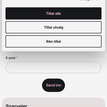
Tillat alle
Påmeldingen er bekreftet
Tillat utvalg
Takk for at du meldte deg på Nasjonalbibliotekets
nyhetsbrev
Ikke tillat
Meld deg på vårt nyhetsbrev!
E-post
*
Snarveier