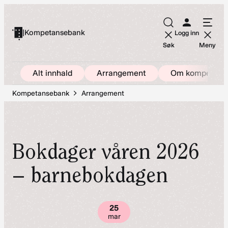
Hopp
til
|
Kompetansebank
Logg inn
innhold
Søk
Meny
Alt innhald
Arrangement
Om kompetans
Kompetansebank
Arrangement
Bokdager våren 2026
– barnebokdagen
25
mar