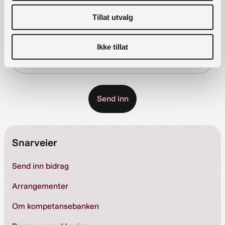
Meld deg på vårt nyhetsbrev!
Tillat utvalg
E-post
*
Ikke tillat
Snarveier
Send inn bidrag
Arrangementer
Om kompetansebanken