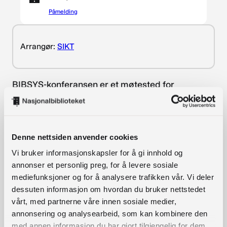
Påmelding
Arrangør:
SIKT
BIBSYS-konferansen er et møtested for
medlemmene i BIBSYS-konsortiet og andre
interesserte, der vi presenterer, diskuterer og
deler kunnskap om temaer relatert til bibliotek og
Denne nettsiden anvender cookies
biblioteksystem.
Vi bruker informasjonskapsler for å gi innhold og
På BIBSYS-konferansen får du to dager fylt med
annonser et personlig preg, for å levere sosiale
faglig relevante temaer, og du vil møte andre fra
mediefunksjoner og for å analysere trafikken vår. Vi deler
kunnskapssektoren som jobber med å gjøre
dessuten informasjon om hvordan du bruker nettstedet
vårt, med partnerne våre innen sosiale medier,
kunnskap tilgjengelig.
annonsering og analysearbeid, som kan kombinere den
Målet er å informere – inspirere – og utfordre
med annen informasjon du har gjort tilgjengelig for dem,