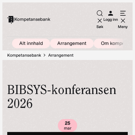
Hopp
til
|
Kompetansebank
Logg inn
innhold
Søk
Meny
Alt innhald
Arrangement
Om kompetans
Kompetansebank
Arrangement
BIBSYS-konferansen
2026
25
mar