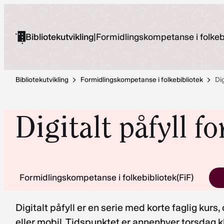
Hopp
til
Bibliotekutvikling
|
Formidlingskompetanse i folkeb
innhold
Bibliotekutvikling
Formidlingskompetanse i folkebibliotek
Dig
Digitalt påfyll f
Formidlingskompetanse i folkebibliotek(FiF)
Digitalt påfyll er en serie med korte faglig kurs
eller mobil. Tidspunktet er annenhver torsdag kl