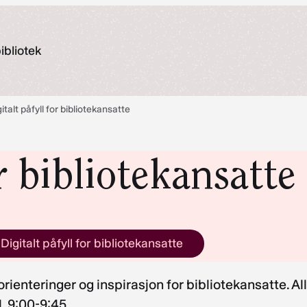
ibliotek
italt påfyll for bibliotekansatte
or bibliotekansatte
Digitalt påfyll for bibliotekansatte
, orienteringer og inspirasjon for bibliotekansatte. A
. 9:00-9:45.