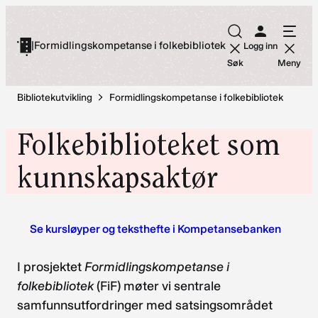
Hopp
til
|
Formidlingskompetanse i folkebibliotek
Logg inn
innhold
Søk
Meny
Bibliotekutvikling
Formidlingskompetanse i folkebibliotek
Folkebiblioteket som
kunnskapsaktør
Se kursløyper og teksthefte i Kompetansebanken
I prosjektet
Formidlingskompetanse i
folkebibliotek
(FiF) møter vi sentrale
samfunnsutfordringer med satsingsområdet