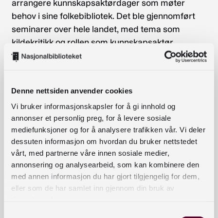
arrangere kunnskapsaktørdager som møter
behov i sine folkebibliotek. Det ble gjennomført
seminarer over hele landet, med tema som
kildekritikk og rollen som kunnskapsaktør.
Kursløyper og fagtekster
For å hjelpe fylkesbibliotekene til å «restarte»
Denne nettsiden anvender cookies
satsinger på kunnskapsaktørrollen, ble det laget
Vi bruker informasjonskapsler for å gi innhold og
to hefter. Dette ble gjort med innspill og
annonser et personlig preg, for å levere sosiale
rådgivning fra en ressursgruppe bestående av
mediefunksjoner og for å analysere trafikken vår. Vi deler
ansatte i ulike typer folkebibliotek,
dessuten informasjon om hvordan du bruker nettstedet
vårt, med partnerne våre innen sosiale medier,
universitetsbibliotek og fylkesbibliotek.
annonsering og analysearbeid, som kan kombinere den
Ressursgruppen i 2022:
med annen informasjon du har gjort tilgjengelig for dem,
eller som de har samlet inn gjennom din bruk av
Margrethe Haslund, Nordreisa bibliotek
tjenestene deres.
Siri Vikse, Haugesund folkebibliotek
Samtykkevalg
Anett Kolstad, Strømmen bibliotek,