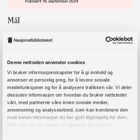
Publisert: 16. september 2024
Mål
Vi er i sluttfasen av gjennomføring av
formidlingsprosjektet LESE-I-LAG – Shared
Reading i Gloppen, med midlar frå
Nasjonalbiblioteket. Vi ynskjer å nå ut til fleire
Denne nettsiden anvender cookies
ulike grupper. Vi vil tilby Shared Reading – og
Vi bruker informasjonskapsler for å gi innhold og
andre former for litteraturformidling. Vi vil nå
annonser et personlig preg, for å levere sosiale
lenger ut!
mediefunksjoner og for å analysere trafikken vår. Vi deler
dessuten informasjon om hvordan du bruker nettstedet
Beskrivelse
vårt, med partnerne våre innen sosiale medier,
annonsering og analysearbeid, som kan kombinere den
med annen informasjon du har gjort tilgjengelig for dem,
Kvifor?
eller som de har samlet inn gjennom din bruk av
1) Sjølv med stor variasjon i gjennomføringa av
tjenestene deres.
Shared reading når vi i hovudsak ut til det vi kan