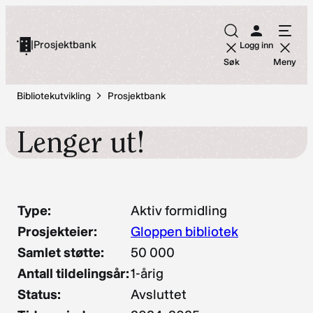
Hopp
til
|
Prosjektbank
Logg inn
innhold
Søk
Meny
Bibliotekutvikling
Prosjektbank
Lenger ut!
Type:
Aktiv formidling
Prosjekteier:
Gloppen bibliotek
Samlet støtte:
50 000
Antall tildelingsår:
1-årig
Status:
Avsluttet