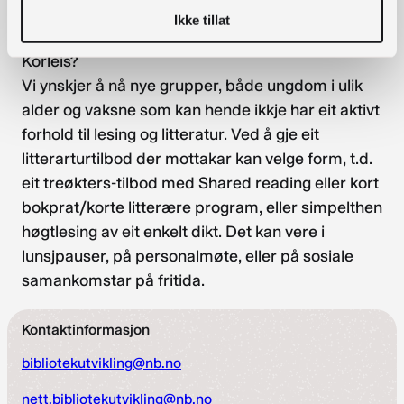
areaner.
Ikke tillat
Korleis?
Vi ynskjer å nå nye grupper, både ungdom i ulik
alder og vaksne som kan hende ikkje har eit aktivt
forhold til lesing og litteratur. Ved å gje eit
litterarturtilbod der mottakar kan velge form, t.d.
eit treøkters-tilbod med Shared reading eller kort
bokprat/korte litterære program, eller simpelthen
høgtlesing av eit enkelt dikt. Det kan vere i
lunsjpauser, på personalmøte, eller på sosiale
samankomstar på fritida.
Kontaktinformasjon
bibliotekutvikling@nb.no
nett.bibliotekutvikling@nb.no