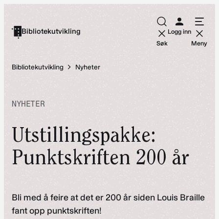
Hopp
til
Bibliotekutvikling
Logg inn
innhold
Søk
Meny
Bibliotekutvikling
Nyheter
NYHETER
Utstillingspakke:
Punktskriften 200 år
Bli med å feire at det er 200 år siden Louis Braille
fant opp punktskriften!