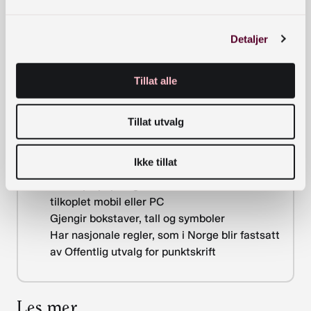
Nasjonalbiblioteket står bak initiativet sammen
med Offentlig utvalg for punktskrift, Norges
Detaljer
Blindeforbund og KABB.
Tillat alle
Fakta om punktskrift
Tillat utvalg
Oppfunnet av Louis Braille i 1825
Taktilt skriftsystem med opphøyde punkter
Ikke tillat
som leses med fingrene
Leses på papir og med elektronisk leselist
tilkoplet mobil eller PC
Gjengir bokstaver, tall og symboler
Har nasjonale regler, som i Norge blir fastsatt
av Offentlig utvalg for punktskrift
Les mer