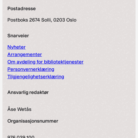
Postadresse
Postboks 2674 Solli, 0203 Oslo
Snarveier
Nyheter
Arrangementer
Om avdeling for bibliotektjenester
Personvernerklæring
Tilgjengelighetserklæring
Ansvarlig redaktør
Åse Wetås
Organisasjonsnummer
976 029 100