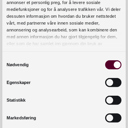
vil brukes et nullpunkt når arbeidet med den
annonser et personlig preg, for å levere sosiale
mediefunksjoner og for å analysere trafikken vår. Vi deler
nasjonale bibliotekstrategien skal evalueres om
dessuten informasjon om hvordan du bruker nettstedet
fire år.
vårt, med partnerne våre innen sosiale medier,
annonsering og analysearbeid, som kan kombinere den
Bibliotekledere bes svare på spørsmål om hvilke
med annen informasjon du har gjort tilgjengelig for dem,
deler av samlingen som formidles, metoder og
eller som de har samlet inn gjennom din bruk av
hvorvidt biblioteket har tiltak for å formidle
tjenestene deres.
utenfor bibliotek og hvilke de i dag har.
Samtykkevalg
Nødvendig
Harald Kolstad, som er student ved samme
studie, foretar en kvalitativ undersøkelse med
dybdeintervjuer, om hva man kan legge i
Egenskaper
begrepet
aktiv formidling
.
Statistikk
Påmeldingen er bekreftet
Markedsføring