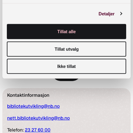
Takk for at du meldte deg på Nasjonalbibliotekets
nyhetsbrev
Detaljer
Meld deg på nyhetsbrev fra Bibliotekutvikling
Tillat alle
E-postadresse
*
Tillat utvalg
Ikke tillat
Kontaktinformasjon
bibliotekutvikling@nb.no
nett.bibliotekutvikling@nb.no
Telefon:
23 27 60 00