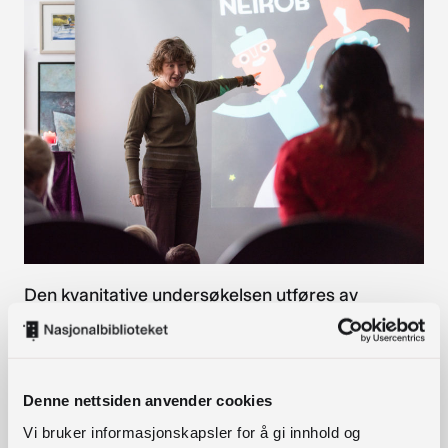
Den kvanitative undersøkelsen utføres av
studentpraktikant Celi Håkanlind i forbindelse
med faget «Undersøkelsesmetoder i teori og
praksis» som inngår i bachelorgraden på
Denne nettsiden anvender cookies
OsloMet. Undersøkelsen gjøres i samarbeid med
Nasjonalbiblioteket, og dataene som samles inn,
Vi bruker informasjonskapsler for å gi innhold og