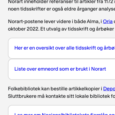
Norart inneholder referanser til artikler fra 11
noen tidsskrifter er også eldre årganger analyse
Norart-postene lever videre i både Alma, i
Oria
oktober 2022. Et utvalg av tidsskrift og årbøker e
Her er en oversikt over alle tidsskrift og år
Liste over emneord som er brukt i Norart
Folkebibliotek kan bestille artikkelkopier i
Depo
Sluttbrukere må kontakte sitt lokale bibliotek fo
Les mer om Nasjonalbibliotekets fjernlån og 