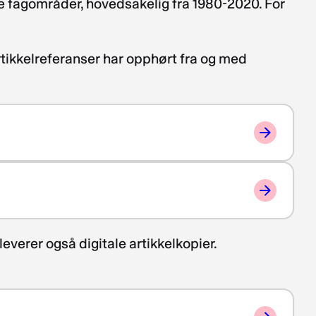
alle fagområder, hovedsakelig fra 1980-2020. For
artikkelreferanser har opphørt fra og med
leverer også digitale artikkelkopier.