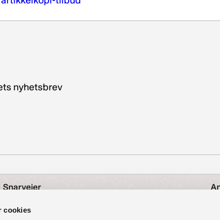
kets nyhetsbrev
Snarveier
An
Nyheter
r cookies
Å