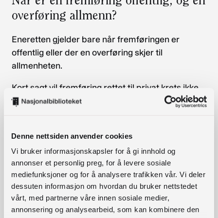
overføring allmenn?
Eneretten gjelder bare når fremføringen er
offentlig eller der en overføring skjer til
allmenheten.
Kort sagt vil fremføring rettet til privat krets ikke
være offentlig. Dette gjelder nære omgangsbånd
som bygger seg opp mellom personer over tid, og
kan for eksempel være relevant for små faste
Denne nettsiden anvender cookies
grupper som møtes jevnlig.
Vi bruker informasjonskapsler for å gi innhold og
At en overføring rettes til allmenheten, vil si at en
annonser et personlig preg, for å levere sosiale
større gruppe personer samtidig eller suksessivt
mediefunksjoner og for å analysere trafikken vår. Vi deler
dessuten informasjon om hvordan du bruker nettstedet
får tilgang til det samme verket. Det er det
vårt, med partnerne våre innen sosiale medier,
potensielle publikummet som er avgjørende,
annonsering og analysearbeid, som kan kombinere den
uavhengig om publikumet «ser på» eller «møter