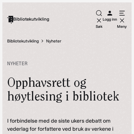
Hopp
til
Bibliotekutvikling
Logg inn
innhold
Søk
Meny
Bibliotekutvikling
Nyheter
NYHETER
Opphavsrett og
høytlesing i bibliotek
I forbindelse med de siste ukers debatt om
vederlag for forfattere ved bruk av verkene i