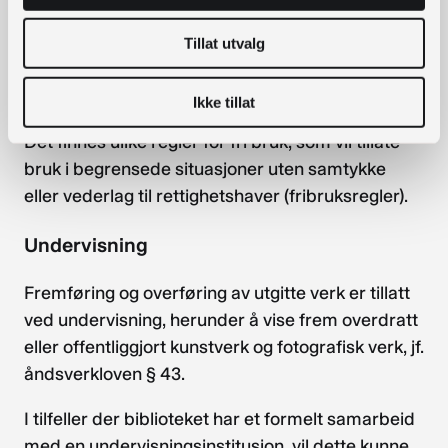
folkebibliotekene for å komme innunder en
grense for definisjon av allmenhet.
Tillat utvalg
Noen unntak gir fri bruk
Ikke tillat
Det finnes ulike regler for fri bruk, som vil tillate
bruk i begrensede situasjoner uten samtykke
eller vederlag til rettighetshaver (fribruksregler).
Undervisning
Fremføring og overføring av utgitte verk er tillatt
ved undervisning, herunder å vise frem overdratt
eller offentliggjort kunstverk og fotografisk verk, jf.
åndsverkloven § 43.
I tilfeller der biblioteket har et formelt samarbeid
med en undervisningsinstitusjon, vil dette kunne