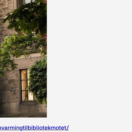
ppvarmingtilbibliotekmotet/