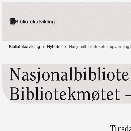
Hopp
til
Bibliotekutvikling
innhold
Bibliotekutvikling
Nyheter
Nasjonalbibliotekets oppvarming ti
Nasjonalbibliote
Bibliotekmøtet –
Tirsd