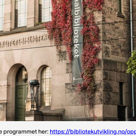
e programmet her:
https://bibliotekutvikling.no/o