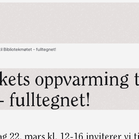
l Bibliotekmøtet – fulltegnet!
kets oppvarming t
 fulltegnet!
ag 22. mars kl. 12-16 inviterer vi til