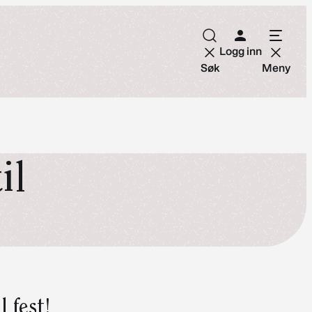
Logg inn
Søk
Meny
il
 fest!