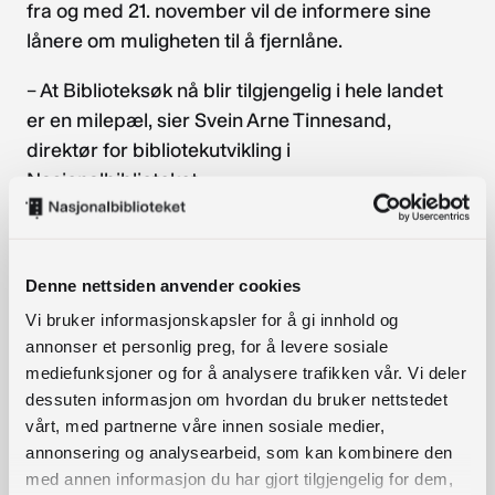
fra og med 21. november vil de informere sine
lånere om muligheten til å fjernlåne.
– At Biblioteksøk nå blir tilgjengelig i hele landet
er en milepæl, sier Svein Arne Tinnesand,
direktør for bibliotekutvikling i
Nasjonalbiblioteket.
– Den nye versjonen av Biblioteksøk var et
resultat av Nasjonal Bibliotekstrategi 2015 -2108
og ble lansert i noen få fylker i 2017. I løpet av
Denne nettsiden anvender cookies
tiden som er gått siden da har vi brukt mye tid på
Vi bruker informasjonskapsler for å gi innhold og
å justere tjenesten slik at den skal fungere mest
annonser et personlig preg, for å levere sosiale
mulig optimalt. Nå når vi får Oslo på plass må vi
mediefunksjoner og for å analysere trafikken vår. Vi deler
tenke på hvordan tjenesten kan videreutvikles slik
dessuten informasjon om hvordan du bruker nettstedet
det står i den nye bibliotekstrategien.
vårt, med partnerne våre innen sosiale medier,
annonsering og analysearbeid, som kan kombinere den
Nasjonalbiblioteket planlegger en kampanje for å
med annen informasjon du har gjort tilgjengelig for dem,