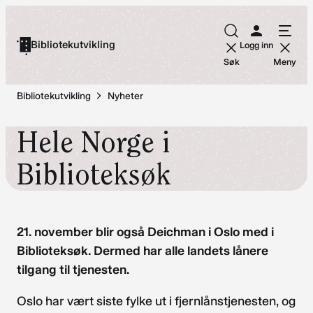
Hopp
til
Bibliotekutvikling
Logg inn
innhold
Søk
Meny
Bibliotekutvikling
Nyheter
Hele Norge i
Biblioteksøk
21. november blir også Deichman i Oslo med i
Biblioteksøk. Dermed har alle landets lånere
tilgang til tjenesten.
Oslo har vært siste fylke ut i fjernlånstjenesten, og