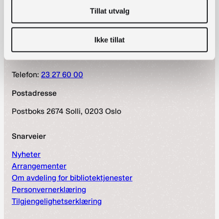
Tillat utvalg
Kontaktinformasjon
bibliotekutvikling@nb.no
Ikke tillat
nett.bibliotekutvikling@nb.no
Telefon:
23 27 60 00
Postadresse
Postboks 2674 Solli, 0203 Oslo
Snarveier
Nyheter
Arrangementer
Om avdeling for bibliotektjenester
Personvernerklæring
Tilgjengelighetserklæring