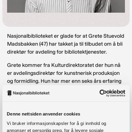
Nasjonalbiblioteket er glade for at Grete Stuevold
Madsbakken (47) har takket ja til tilbudet om å bli
direktør for avdeling for bibliotektjenester.
Grete kommer fra Kulturdirektoratet der hun nå
er avdelingsdirektør for kunstnerisk produksjon
og formidling. Hun har mer enn seks års erfaring
fra lederstillinger i det som nå er
Kulturdirektoratet. I tillegg til
avdelingsdirektørjobben har hun også vært leder
for flere seksjoner innenfor områder som
Denne nettsiden anvender cookies
formidling, litteratur, scenekunst, kulturvern og
Vi bruker informasjonskapsler for å gi innhold og
allmenne kulturformål.
annonser et personlig preg, for å levere sosiale