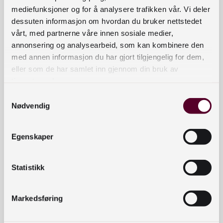
mediefunksjoner og for å analysere trafikken vår. Vi deler
Grete har også erfaring fra biblioteksektoren.
dessuten informasjon om hvordan du bruker nettstedet
Hun har ledelsesbakgrunn fra Deichman bibliotek
vårt, med partnerne våre innen sosiale medier,
hvor hun blant annet har erfaring med
annonsering og analysearbeid, som kan kombinere den
tjenesteutvikling, organisasjonsendring og
med annen informasjon du har gjort tilgjengelig for dem,
eller som de har samlet inn gjennom din bruk av
publikumstilbud.
tjenestene deres.
Grete er utdannet innen humanistiske fag og har
Samtykkevalg
hovedfag i litteraturvitenskap. Hun har også en
Nødvendig
bachelorgrad i ledelse.
Egenskaper
1. februar begynner Grete i Nasjonalbiblioteket og
skal da ta fatt på oppgaven med å etablere og
Statistikk
lede den nye bibliotektjenesteavdelingen der vi
nå har samlet depotbiblioteket, det flerspråklige
bibliotek, tilrettelagt litteratur, digital formidling og
Markedsføring
bibliotekutvikling.