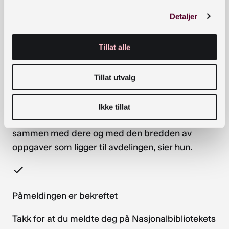
– Å få bidra til godt innhold og gode tjenester i
Detaljer
landets bibliotek og til sluttbrukere,
velfungerende samarbeid i biblioteksektoren og
Tillat alle
samhandling med bokbransjen, og ikke minst til
god bibliotekpolitikk og bibliotekutvikling, er noe
jeg virkelig ser frem til å jobbe med. Bibliotekenes
Tillat utvalg
betydning på samfunnsnivå og for
enkeltmennesker er vanskelig å overvurdere, og
Ikke tillat
jeg gleder meg derfor ordentlig til å jobbe
sammen med dere og med den bredden av
oppgaver som ligger til avdelingen, sier hun.
Påmeldingen er bekreftet
Takk for at du meldte deg på Nasjonalbibliotekets