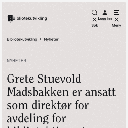
Hopp
til
Bibliotekutvikling
Logg inn
innhold
Søk
Meny
Bibliotekutvikling
Nyheter
NYHETER
Grete Stuevold
Madsbakken er ansatt
som direktør for
avdeling for