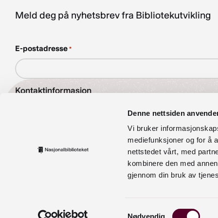
Meld deg på nyhetsbrev fra Bibliotekutvikling
E-postadresse
*
Kontaktinformasjon
bibliotekutvikling@nb.no
Denne nettsiden anvende
Vi bruker informasjonskapsl
nett.bibliotekutvikling@nb.no
mediefunksjoner og for å a
nettstedet vårt, med part
Telefon:
23 27 60 00
kombinere den med annen in
Postadresse
gjennom din bruk av tjene
Postboks 2674 Solli, 0203 Oslo
Samtykkevalg
Nødvendig