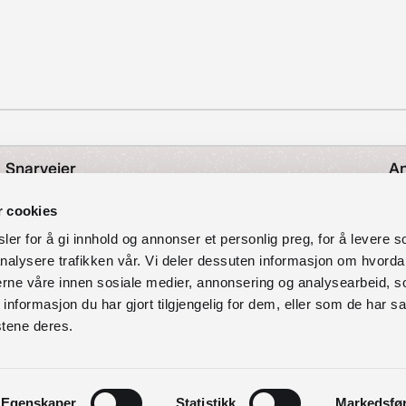
Snarveier
An
Nyheter
r cookies
Å
Arrangementer
er for å gi innhold og annonser et personlig preg, for å levere s
Om avdeling for bibliotektjenester
nalysere trafikken vår. Vi deler dessuten informasjon om hvorda
O
Personvernerklæring
nerne våre innen sosiale medier, annonsering og analysearbeid, 
Tilgjengelighetserklæring
formasjon du har gjort tilgjengelig for dem, eller som de har sa
97
stene deres.
So
Egenskaper
Statistikk
Markedsfø