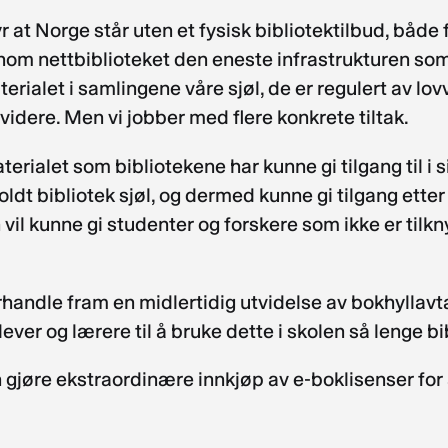
r at Norge står uten et fysisk bibliotektilbud, både 
nom nettbiblioteket den eneste infrastrukturen so
terialet i samlingene våre sjøl, de er regulert av lo
videre. Men vi jobber med flere konkrete tiltak.
aterialet som bibliotekene har kunne gi tilgang til i s
ldt bibliotek sjøl, og dermed kunne gi tilgang etter 
l kunne gi studenter og forskere som ikke er tilknyt
rhandle fram en midlertidig utvidelse av bokhyllavtal
lever og lærere til å bruke dette i skolen så lenge b
kan gjøre ekstraordinære innkjøp av e-boklisenser for