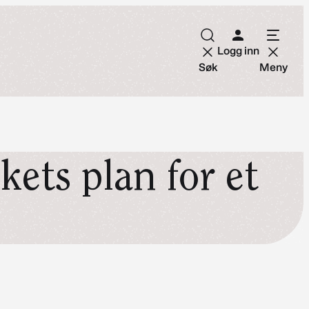
Logg inn
Søk
Meny
kets plan for et