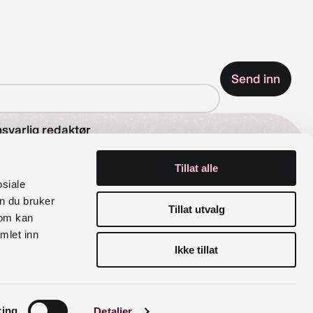
svarlig redaktør
Tillat alle
se Wetås
osiale
n du bruker
rganisasjonsnummer
Tillat utvalg
som kan
mlet inn
6 029 100
Ikke tillat
siale medier
Facebook
Instagram
ring
Detaljer