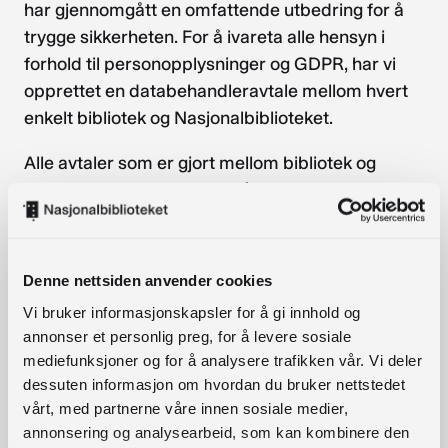
har gjennomgått en omfattende utbedring for å
trygge sikkerheten. For å ivareta alle hensyn i
forhold til personopplysninger og GDPR, har vi
opprettet en databehandleravtale mellom hvert
enkelt bibliotek og Nasjonalbiblioteket.
Alle avtaler som er gjort mellom bibliotek og
Nasjonalbiblioteket ligger når som en signert kopi
til Nasjonalbibliotekets arkiv, og en kopi av avtalen
er sendt på e-post til det enkelte bibliotek.
Denne nettsiden anvender cookies
Eksempel på avtalen i pdf-format
Vi bruker informasjonskapsler for å gi innhold og
Det er bibliotekene som er behandlingsansvarlige
annonser et personlig preg, for å levere sosiale
og Nasjonalbiblioteket som er
mediefunksjoner og for å analysere trafikken vår. Vi deler
dessuten informasjon om hvordan du bruker nettstedet
databehandleren. Noen steder vil det være
vårt, med partnerne våre innen sosiale medier,
biblioteket som inngår slike avtaler, andre steder
annonsering og analysearbeid, som kan kombinere den
må de behandles av andre instanser i