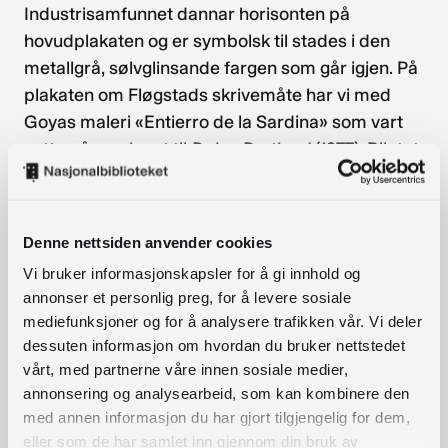
Industrisamfunnet dannar horisonten på
hovudplakaten og er symbolsk til stades i den
metallgrå, sølvglinsande fargen som går igjen. På
plakaten om Fløgstads skrivemåte har vi med
Goyas maleri «Entierro de la Sardina» som vart
nytta på omslaget til
Dalen Portland
(1977). Biletet
vekkjer tankar om forfattarskapens karnevalisme
og magiske realisme. Blåfargen peiker mot hav
og himmel – ut i verda.
Denne nettsiden anvender cookies
Dette er våre tankar. Vi håpar dei vekkjer langt
Vi bruker informasjonskapsler for å gi innhold og
annonser et personlig preg, for å levere sosiale
fleire og kanskje heilt andre assosiasjonar i dykk,
mediefunksjoner og for å analysere trafikken vår. Vi deler
og at dei freistar deg og bibliotekbrukarane dine
dessuten informasjon om hvordan du bruker nettstedet
til å søkje inn i Fløgstads forfattarskap.
vårt, med partnerne våre innen sosiale medier,
annonsering og analysearbeid, som kan kombinere den
Bilete frå utstillinga
med annen informasjon du har gjort tilgjengelig for dem,
eller som de har samlet inn gjennom din bruk av