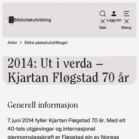
Hopp
til
Bibliotekutvikling
Logg inn
innhold
Søk
Meny
Arkiv
Eldre plakatutstillinger
2014: Ut i verda –
Kjartan Fløgstad 70 år
Generell informasjon
7. juni 2014 fyller Kjartan Fløgstad 70 år. Med eit
40-tals utgjevingar og internasjonal
gjennomslagskraft er Fløgstad ein av Noregs