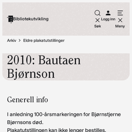
Hopp
til
Bibliotekutvikling
Logg inn
innhold
Søk
Meny
Arkiv
Eldre plakatutstillinger
2010: Bautaen
Bjørnson
Generell info
I anledning 100-årsmarkeringen for Bjørnstjerne
Bjørnsons død.
Plakatutstillingen kan ikke lenger bestilles.