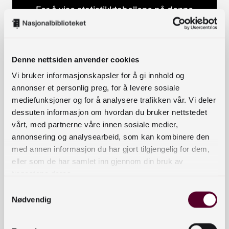
For å vise statistikktabellene på denne
siden bruker vi en løsning fra Google
(Google Datastudio). Når denne løsningen
lastes, settes informasjonskapsler
Denne nettsiden anvender cookies
(cookies) fra Google. Noen av disse
Vi bruker informasjonskapsler for å gi innhold og
brukes til markedsføring og sporing. Det
annonser et personlig preg, for å levere sosiale
betyr at du nå må samtykke til kategorien
mediefunksjoner og for å analysere trafikken vår. Vi deler
«Markedsføring» i innstillingene for
dessuten informasjon om hvordan du bruker nettstedet
informasjonskapsler for å se statistikken.
vårt, med partnerne våre innen sosiale medier,
Du trenger ikke endre innstillingene for å
annonsering og analysearbeid, som kan kombinere den
laste ned de fulle dataene.
med annen informasjon du har gjort tilgjengelig for dem,
eller som de har samlet inn gjennom din bruk av
Endre innstillinger
tjenestene deres.
Samtykkevalg
Nødvendig