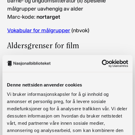
barne- og ungdomslitteratur (ii) Spesielle
målgrupper uavhengig av alder
Marc-kode:
nortarget
Vokabular for målgrupper
(nbvok)
Aldersgrenser for film
Medietilsynets aldersgrenser for film
Marc-kode:
nma
Vokabular for aldersgrenser for film
(nbvok)
Denne nettsiden anvender cookies
Vi bruker informasjonskapsler for å gi innhold og
Aldersgrenser for dataspill
annonser et personlig preg, for å levere sosiale
mediefunksjoner og for å analysere trafikken vår. Vi deler
System for aldersmerking av dataspill, forvaltet
dessuten informasjon om hvordan du bruker nettstedet
av Pan European Game Information (PEGI).
vårt, med partnerne våre innen sosiale medier,
Marc-kode:
pegi
annonsering og analysearbeid, som kan kombinere den