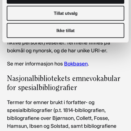
Tesaurusen er utviklet av, og vedlikeholdes av,
Bokbasen og Biblioteksentralen i fellesskap.
Tillat utvalg
Tesaurusen dekker både barne- og
voksenlitteratur, og inneholder generelle
Ikke tillat
emneord, geografiske stedsnavn, tidsperioder og
fiktive personer/vesener. Termene finnes på
bokmål og nynorsk, og de har unike URI-er.
Se mer informasjon hos
Bokbasen
.
Nasjonalbibliotekets emnevokabular
for spesialbibliografier
Termer for emner brukt i forfatter- og
spesialbibliografier (p.t. 1814-bibliografien,
bibliografiene over Bjørnson, Collett, Fosse,
Hamsun, Ibsen og Solstad, samt bibliografiene