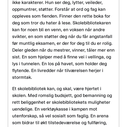
ikke karakterer. Hun ser deg, lytter, veileder,
oppmuntrer, støtter. Forstår at ord og fag kan
oppleves som fienden. Finner den rette boka for
deg som tror du hater å lese. Skolebibliotekaren
kan for noen bli en venn, en voksen når andre
svikter, en som støtter deg når du får angstanfall
før muntlig eksamen, er der for deg til du er rolig.
Deler gleden når du mestrer, vinner, tåler mer enn
sist. En som hjelper med å finne vei i vellinga, og
lys i tunnelen. En los på havet, som holder deg
flytende. En livredder når tilværelsen herjer i
stormtak.
Et skolebibliotek kan, og skal, være hjertet i
skolen. Med romslig budsjett, god bemanning og
rett beliggenhet er skolebibliotekets muligheter
uendelige. En verktøykasse i kampen mot
utenforskap, så vel sosialt som faglig. En arena
som bidrar til økt tilstedeværelse og fullføring,