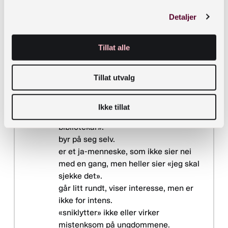
Detaljer
En god skolebibliotekar
:
Tillat alle
møter unge med et smil og et hei, det
betyr mye!
Tillat utvalg
møter unge med respekt og tillit.
gjør biblioteket til en arena som
oppleves trygg for ungdom.
Ikke tillat
er ikke stereotypisk «streng
bibliotekar».
byr på seg selv.
er et ja-menneske, som ikke sier nei
med en gang, men heller sier «jeg skal
sjekke det».
går litt rundt, viser interesse, men er
ikke for intens.
«sniklytter» ikke eller virker
mistenksom på ungdommene.