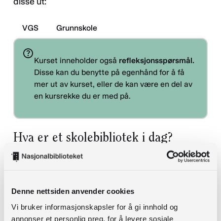
disse ut:
VGS
Grunnskole
Kurset inneholder også
refleksjonsspørsmål.
Disse kan du benytte på egenhånd for å få
mer ut av kurset, eller de kan være en del av
en kursrekke du er med på.
Hva er et skolebibliotek i dag?
Skolebibliotek er en lovpålagt oppgave for
kommuner og fylkeskommuner. Forskrift til
opplæringsloven fastlegger at skolen skal ha
Denne nettsiden anvender cookies
skolebibliotek som er tilgjengelig for elevene i
Vi bruker informasjonskapsler for å gi innhold og
skoletida, og at det skal brukes aktivt i
annonser et personlig preg, for å levere sosiale