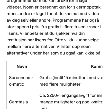
programmer som du kan bruke for å lage
videoer. Noen er beregnet kun for skjermopptak,
mens andre er laget for at du kan ha med video
av deg selv eller andre. Programmene har også
stort spenn i pris, fra gratis til flere tusen kroner i
lisens. Vi anbefaler at du sjekker hva din
institusjon har lisens for. Ofte vil du kunne velge
mellom flere alternativer. Vi lister opp noen
alternativer under her som du også kan kikke på.
Navn
Kommen
Screencast-
Gratis (inntil 15 minutter, med vann
o-matic
med flere muligheter
Ca. 2250,- i engangsavgift for instal
Camtasia
mange muligheter og god kvalitet, m
inn i.