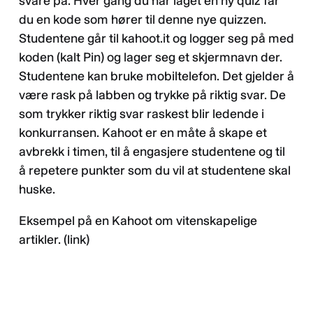
svare på. Hver gang du har laget en ny quiz får
du en kode som hører til denne nye quizzen.
Studentene går til kahoot.it og logger seg på med
koden (kalt Pin) og lager seg et skjermnavn der.
Studentene kan bruke mobiltelefon. Det gjelder å
være rask på labben og trykke på riktig svar. De
som trykker riktig svar raskest blir ledende i
konkurransen. Kahoot er en måte å skape et
avbrekk i timen, til å engasjere studentene og til
å repetere punkter som du vil at studentene skal
huske.
Eksempel på en Kahoot om vitenskapelige
artikler. (link)