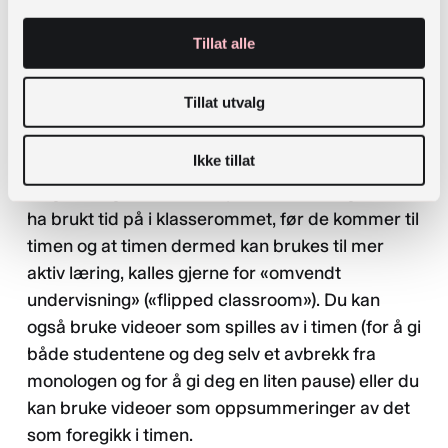
Hva kan du bruke videoer til?
Tillat alle
Video kan brukes på mange måter. Du kan f.eks.
lage introduksjonsvideoer til et tema eller
Tillat utvalg
demonstrasjon av en teknikk, metode, database
eller webside som du ber studentene se på før
Ikke tillat
timen din. Dette prinsippet med at studenter
tilegner seg noe kunnskap, som du vanligvis ville
ha brukt tid på i klasserommet, før de kommer til
timen og at timen dermed kan brukes til mer
aktiv læring, kalles gjerne for «omvendt
undervisning» («flipped classroom»). Du kan
også bruke videoer som spilles av i timen (for å gi
både studentene og deg selv et avbrekk fra
monologen og for å gi deg en liten pause) eller du
kan bruke videoer som oppsummeringer av det
som foregikk i timen.