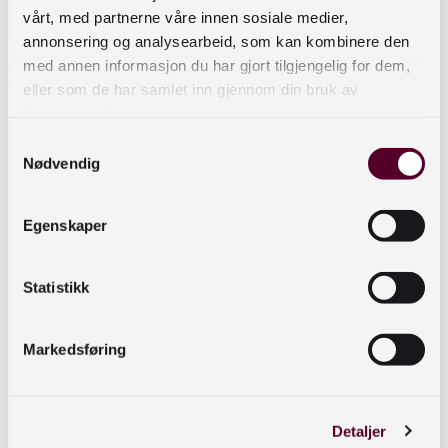
vårt, med partnerne våre innen sosiale medier,
annonsering og analysearbeid, som kan kombinere den
med annen informasjon du har gjort tilgjengelig for dem,
Skjermbilde fra Mentimenter
eller som de har samlet inn gjennom din bruk av
tjenestene deres.
Samtykkevalg
Nødvendig
Egenskaper
Statistikk
Markedsføring
Skjermbilde fra Mentimenter med grafer
Videoproduksjon
Detaljer