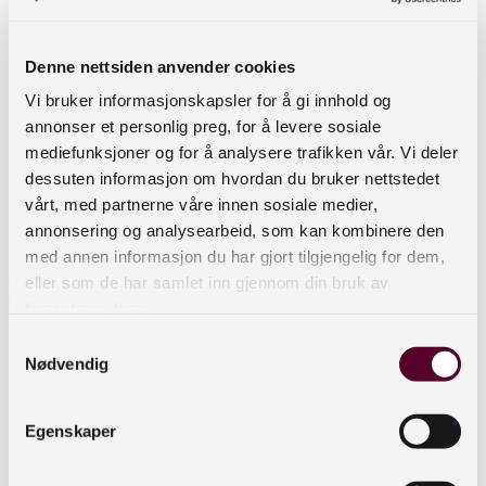
Denne nettsiden anvender cookies
Her skulle det vært en video.
Vi bruker informasjonskapsler for å gi innhold og
For å se videoen må du gi samtykke til
annonser et personlig preg, for å levere sosiale
informasjonskapsler fra
mediefunksjoner og for å analysere trafikken vår. Vi deler
dessuten informasjon om hvordan du bruker nettstedet
tredjepartsleverandører. Du kan enkelt
vårt, med partnerne våre innen sosiale medier,
endre samtykke her:
annonsering og analysearbeid, som kan kombinere den
Endre samtykke
med annen informasjon du har gjort tilgjengelig for dem,
eller som de har samlet inn gjennom din bruk av
Personvernerklæring
tjenestene deres.
Samtykkevalg
Nødvendig
Egenskaper