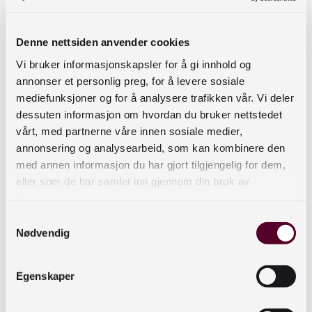
deltakerne har, både til seg selv, de andre
deltakerne og til samarbeidet som helhet. Et
Denne nettsiden anvender cookies
grunntrekk ved mange samarbeid i bibliotekene
Vi bruker informasjonskapsler for å gi innhold og
er nettopp deltakernes ulike bakgrunn og
annonser et personlig preg, for å levere sosiale
erfaring. Dette er en styrke, men det er viktig å
mediefunksjoner og for å analysere trafikken vår. Vi deler
avklare roller slik at alle blir sett og kan bidra på
dessuten informasjon om hvordan du bruker nettstedet
en best mulig måte. Samtidig er det viktig å
vårt, med partnerne våre innen sosiale medier,
huske at tillitsbygging tar tid, og det finnes ikke
annonsering og analysearbeid, som kan kombinere den
noen snarveier til et velfungerende samarbeid.
med annen informasjon du har gjort tilgjengelig for dem,
Man trenger tid til å bli kjent med de man skal
eller som de har samlet inn gjennom din bruk av
tjenestene deres.
samarbeide med og med oppgavene som skal
løses.
Samtykkevalg
Nødvendig
Eksempel på samarbeid i NTNU NVivo-gruppa
og det virtuelle biblioteket
Egenskaper
NTNU UB har seksjoner i tre byer med relativt