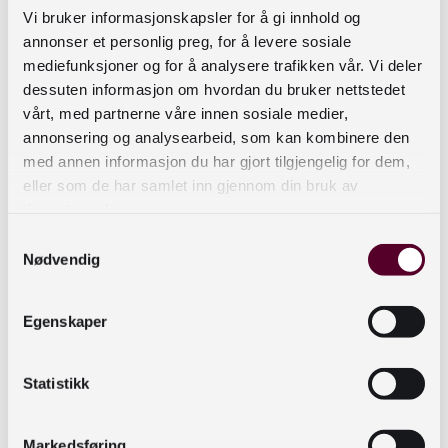
Vi bruker informasjonskapsler for å gi innhold og
annonser et personlig preg, for å levere sosiale
mediefunksjoner og for å analysere trafikken vår. Vi deler
Referanser:
dessuten informasjon om hvordan du bruker nettstedet
Gibbon, P. (2019).
John Dewey: Portrait of a
vårt, med partnerne våre innen sosiale medier,
progressive thinker. Humanities: the
annonsering og analysearbeid, som kan kombinere den
magazine of the National endowment for the
med annen informasjon du har gjort tilgjengelig for dem,
humanities,
eller som de har samlet inn gjennom din bruk av
40
(2).
https://www.neh.gov/article/john-
tjenestene deres.
dewey-portrait-progressive-thinker
Samtykkevalg
Nødvendig
Lave, J., & Wenger, E. (1991).
Situated
learning: legitimate peripheral participation
.
Cambridge University Press.
Egenskaper
Wenger, E. (1998).
Communities of practice :
learning, meaning, and identity
. Cambridge
Statistikk
University Press.
Markedsføring