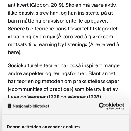
antikvert (Gibbon, 2019). Skolen må være aktiv,
ikke passiv, skrev han, og han insisterte på at
barn måtte ha praksisorienterte oppgaver.
Senere ble teoriene hans forkortet til slagordet
«Learning by doing» (Å lære ved å gjøre) som
motsats til «Learning by listening» (Å lære ved å
høre).
Sosiokulturelle teorier har også inspirert mange
andre aspekter og læringsformer. Blant annet
har teorien og metoden om praksisfellesskaper
(«communities of practice») som ble utviklet av
Lave og Wenger (1991) og Wenger (1998).
Praksisfellesskaper består av folk som deler
verdier eller en bestemt interesse og de bidrar
inn i fellesskapet med sin ekspertise for å
Denne nettsiden anvender cookies
forbedre sin kunnskap.