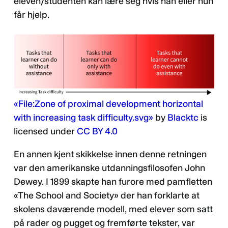
eleven/studenten kan lære seg hvis han eller hun
får hjelp.
«File:Zone of proximal development horizontal
with increasing task difficulty.svg»
by
Blacktc
is
licensed under
CC BY 4.0
En annen kjent skikkelse innen denne retningen
var den amerikanske utdanningsfilosofen John
Dewey. I 1899 skapte han furore med pamfletten
«The School and Society» der han forklarte at
skolens daværende modell, med elever som satt
på rader og pugget og fremførte tekster, var