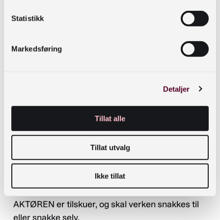
Statistikk
Tale- og lytte­posisjon er grunnleggende for
Markedsføring
denne samtalemodellen:
Når snakker du, når lytter du?
AKTØREN snakker kun med
Detaljer
SAMTALEKONSULENTEN. Den
REFLEKTERENDE GRUPPA snakker kun med
Tillat alle
hverandre. SAMTALEKONSULENTEN er den
eneste som kan henvende seg alle veier.
Tillat utvalg
4. DET REFLEKTERENDE TEAMET diskuterer
Ikke tillat
utfordringen seg imellom.
AKTØREN er tilskuer, og skal verken snakkes til
eller snakke selv.