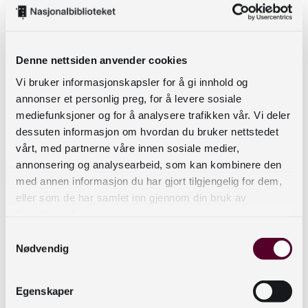
SAMTALEKONSULENTEN skriver
utfordringen ned, gjerne på en
tavle/flip-over.
SAMTALEKONSULENT OG AKTØR
Denne nettsiden anvender cookies
snakker om utfordringen. De andre
Vi bruker informasjonskapsler for å gi innhold og
lytter.
annonser et personlig preg, for å levere sosiale
mediefunksjoner og for å analysere trafikken vår. Vi deler
dessuten informasjon om hvordan du bruker nettstedet
vårt, med partnerne våre innen sosiale medier,
annonsering og analysearbeid, som kan kombinere den
med annen informasjon du har gjort tilgjengelig for dem,
eller som de har samlet inn gjennom din bruk av
tjenestene deres.
Samtykkevalg
Nødvendig
Egenskaper