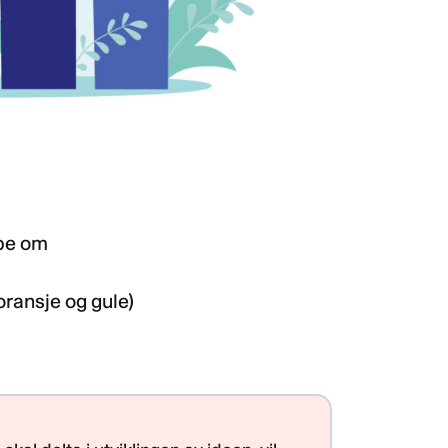
ape om
 oransje og gule)