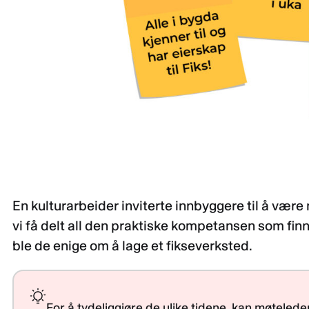
En kulturarbeider inviterte innbyggere til å vær
vi få delt all den praktiske kompetansen som fi
ble de enige om å lage et fikseverksted.
For å tydeliggjøre de ulike tidene, kan møteleder 