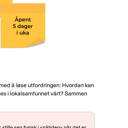
e med å løse utfordringen: Hvordan kan
nnes i lokalsamfunnet vårt? Sammen
stille seg fysisk i «nåtiden» når det er