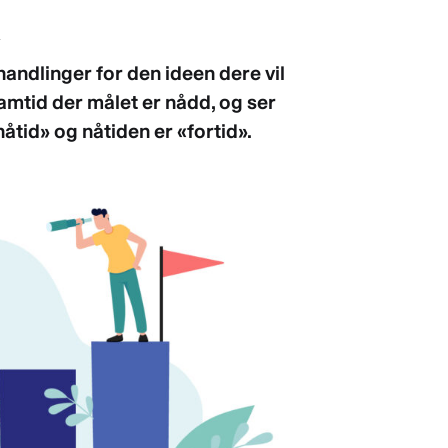
andlinger for den ideen dere vil
framtid der målet er nådd, og ser
åtid» og nåtiden er «fortid».