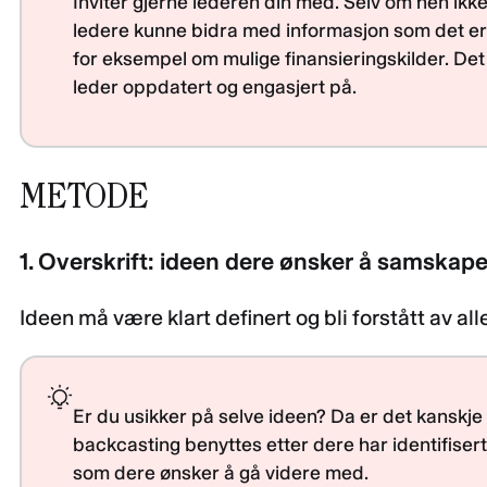
Inviter gjerne lederen din med. Selv om hen ikke s
ledere kunne bidra med informasjon som det er ny
for eksempel om mulige finansieringskilder. Det
leder oppdatert og engasjert på.
METODE
1. Overskrift: ideen dere ønsker å samskap
Ideen må være klart definert og bli forstått av al
Er du usikker på selve ideen? Da er det kanskje 
backcasting benyttes etter dere har identifisert
som dere ønsker å gå videre med.