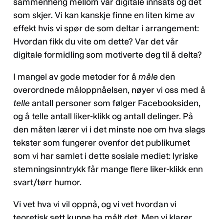
sammenheng mellom vår digitale innsats og det
som skjer. Vi kan kanskje finne en liten kime av
effekt hvis vi spør de som deltar i arrangement:
Hvordan fikk du vite om dette? Var det vår
digitale formidling som motiverte deg til å delta?
I mangel av gode metoder for å
måle
den
overordnede måloppnåelsen, nøyer vi oss med å
telle
antall personer som følger Facebooksiden,
og å telle antall liker-klikk og antall delinger. På
den måten lærer vi i det minste noe om hva slags
tekster som fungerer ovenfor det publikumet
som vi har samlet i dette sosiale mediet: lyriske
stemningsinntrykk får mange flere liker-klikk enn
svart/tørr humor.
Vi vet hva vi vil oppnå, og vi vet hvordan vi
teoretisk sett kunne ha målt det. Men vi klarer