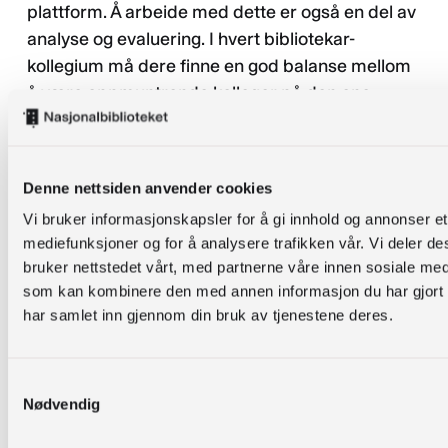
plattform. Å arbeide med dette er også en del av
analyse og evaluering. I hvert bibliotekar-
kollegium må dere finne en god balanse mellom
å være oppmuntrende kolleger på den ene
siden, og å være tydelige og utviklingsrettede i
kritiske tilbakemeldinger.
Denne nettsiden anvender cookies
Halve visninger.
Viken fylkesbibliotek
gjennomførte sommeren 2020 en kampanje for
Vi bruker informasjonskapsler for å gi innhold og annonser et 
mediefunksjoner og for å analysere trafikken vår. Vi deler 
å øke bruken av e-bøker fra den nye appen
bruker nettstedet vårt, med partnerne våre innen sosiale me
Bookbites. Les mer om kampanjen og tallene
som kan kombinere den med annen informasjon du har gjort ti
derfra i nett-artikkelen
Resultater fra kampanjen
har samlet inn gjennom din bruk av tjenestene deres.
«Et helt bibliotek rett i lomma, helt gratis!»
.
Her er tallene for antall visninger på
Samtykkevalg
Facebook/Instagram
Nødvendig