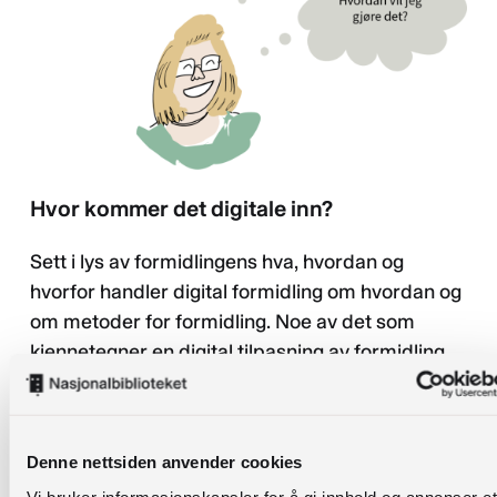
Hvor kommer det digitale inn?
Sett i lys av formidlingens hva, hvordan og
hvorfor handler digital formidling om hvordan og
om metoder for formidling. Noe av det som
kjennetegner en digital tilpasning av formidling
er distansen til publikum, uavhengig om
formidlingen er live gjennom et digitalt forum
eller om det gjøres opptak som deretter
Denne nettsiden anvender cookies
formidles og spres i digitale kanaler.
Veronica
Vi bruker informasjonskapsler for å gi innhold og annonser et