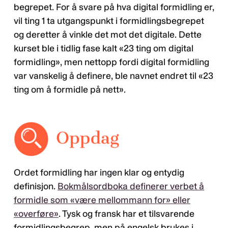
begrepet. For å svare på hva digital formidling er,
vil ting 1 ta utgangspunkt i formidlingsbegrepet
og deretter å vinkle det mot det digitale. Dette
kurset ble i tidlig fase kalt «23 ting om digital
formidling», men nettopp fordi digital formidling
var vanskelig å definere, ble navnet endret til «23
ting om å formidle på nett».
Ordet formidling har ingen klar og entydig
definisjon.
Bokmålsordboka definerer verbet å
formidle som «være mellommann for» eller
«overføre»
. Tysk og fransk har et tilsvarende
formidlingsbegrep, men på engelsk brukes i