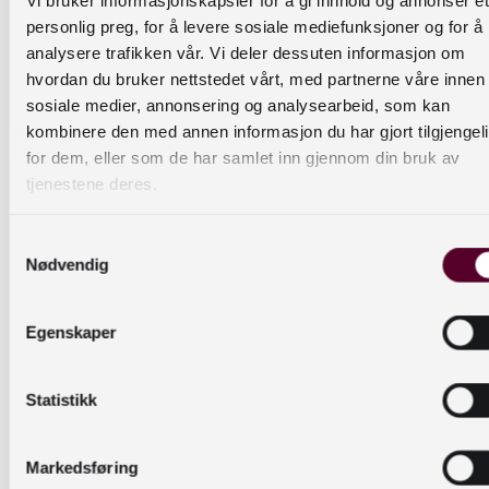
Salinas har i denne artikkelen sammenlignet
personlig preg, for å levere sosiale mediefunksjoner og for å
fysiske og digitale språkkafeer
. Mulighet for
analysere trafikken vår. Vi deler dessuten informasjon om
gjenbruk og deling gir store fordeler ved det
hvordan du bruker nettstedet vårt, med partnerne våre innen
digitale formatet.
sosiale medier, annonsering og analysearbeid, som kan
kombinere den med annen informasjon du har gjort tilgjengel
Antall
bokanmeldelser i avisene har gått ned
og
for dem, eller som de har samlet inn gjennom din bruk av
andre kanaler har tatt over. Sosiale medier som
tjenestene deres.
Instagram og Facebook er nå de viktigste
arenaene å følge med på for litteraturformidling
Samtykkevalg
og boksamtaler og etter hvert også som
Nødvendig
strømmekanaler for arrangement. Facebook har
mange grupper for litteraturinteresserte. Andre
Egenskaper
eksempler på bruk av Facebook i forbindelse
med formidling er boklanseringer, ukentlige
Statistikk
boktips live (Cappelen Damm og Gyldendal) og
Bokfrokoster (Gyldendal). En viktig aktør som
Bok365 bruker både Facebook, Instagram og
Markedsføring