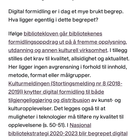
Digital formidling er i dag et mye brukt begrep.
Hva ligger egentlig i dette begrepet?
Ifølge
bibliotekloven går bibliotekenes
formidlingsoppdrag ut på å fremme opplysning,
utdanning og annen kulturell virksomhet
. I tillegg
stilles det krav til kvalitet, allsidighet og aktualitet.
Her ligger ingen avgrensning i forhold til innhold,
metode, format eller målgrupper.
Kulturmeldingen (Stortingsmelding nr 8 (2018-
2019)) knytter digital formidling til både
tilgjengeliggjøring og distribusjon
av kunst- og
kulturopplevelser. Det legges også til at
muligheter i teknologier må tilføre ny kvalitet til
opplevelsene (s. 50-51). I
Nasjonal
bibliotekstrategi 2020-2023 blir begrepet digital