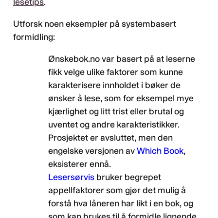
lesetips
.
Utforsk noen eksempler på systembasert
formidling:
Ønskebok.no var basert på at leserne
fikk velge ulike faktorer som kunne
karakterisere innholdet i bøker de
ønsker å lese, som for eksempel mye
kjærlighet og litt trist eller brutal og
uventet og andre karakteristikker.
Prosjektet er avsluttet, men den
engelske versjonen av
Which Book
,
eksisterer ennå.
Lesersørvis
bruker begrepet
appellfaktorer som gjør det mulig å
forstå hva låneren har likt i en bok, og
som kan brukes til å formidle lignende