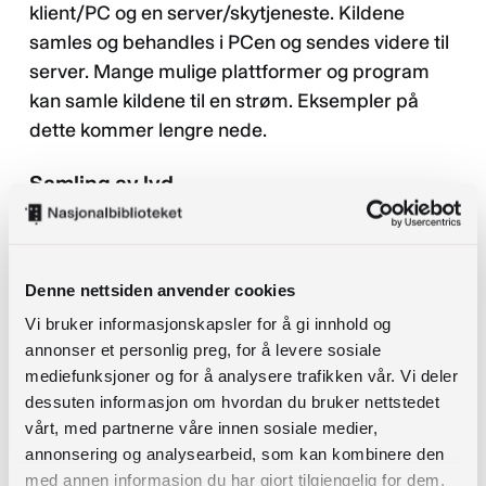
klient/PC og en server/skytjeneste. Kildene
samles og behandles i PCen og sendes videre til
server. Mange mulige plattformer og program
kan samle kildene til en strøm. Eksempler på
dette kommer lengre nede.
Samling av lyd
Vi trenger en lydenhet med flere innganger, og
mulighet for justering av lydnivå for hver inngang.
Denne nettsiden anvender cookies
Et eksternt lydkort med to innganger eller en
enkel lydmikser med digital utgang dekker de
Vi bruker informasjonskapsler for å gi innhold og
annonser et personlig preg, for å levere sosiale
fleste behov. Det er en stor fordel å velge et
mediefunksjoner og for å analysere trafikken vår. Vi deler
«driverløst» lydkort. To eksempler på rimelige
dessuten informasjon om hvordan du bruker nettstedet
driverløse eksterne lydkort er PreSonus
vårt, med partnerne våre innen sosiale medier,
AudioBox iTwo og Focusrite Scarlett 2i2 (3 gen).
annonsering og analysearbeid, som kan kombinere den
Begge har to innganger (XLR) for lyd slik at man
med annen informasjon du har gjort tilgjengelig for dem,