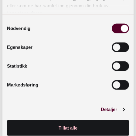
kan bruke to samtidige lydkilder.
eller som de har samlet inn gjennom din bruk av
tjenestene deres.
Samtykkevalg
Nødvendig
Foto: Frode Pettersen
Oppsett av lyd for
strømming med Teams
Egenskaper
som brukes ved
Trøndelag fylkesbibliotek.
PreSonus AudioBox iTwo,
Statistikk
eksternt lydkort
Sennheiser AVX-ME2
Foto: Frode Pettersen,
Digital Trådløs
PreSonus AudioBox iTwo
Markedsføring
Myggmikrofon
Sennheiser AVX-835
Digital Trådløs Håndholdt
Mikrofon Sennheiser HD
Detaljer
25 Hodetelefoner Brukes
med PTZ kamera, her
Foto: Bjørnar Skjesol,
https://c.pxhere.com/photos/c1
Logitech Rally Ultra-HD
eksternt lydkort
1386760.jpg!d CC0 ]
Tillat alle
Kontinuerlig lys: Godox