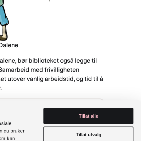
 Dalene
lene, bør biblioteket også legge til
. Samarbeid med frivilligheten
t utover vanlig arbeidstid, og tid til å
.
Konflikthåndtering i biblioteket"
Tillat alle
osiale
n du bruker
Tillat utvalg
som kan