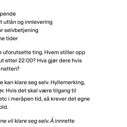
øpende
t utlån og innlevering
or selvbetjening
e tider
e uforutsette ting. Hvem stiller opp
 ut etter 22:00? Hva gjør dere hvis
 natten?
e kan klare seg selv. Hyllemerking,
ør. Hvis det skal være tilgang til
etc i meråpen tid, så krever det egne
old.
 vil klare seg selv. Å innrette