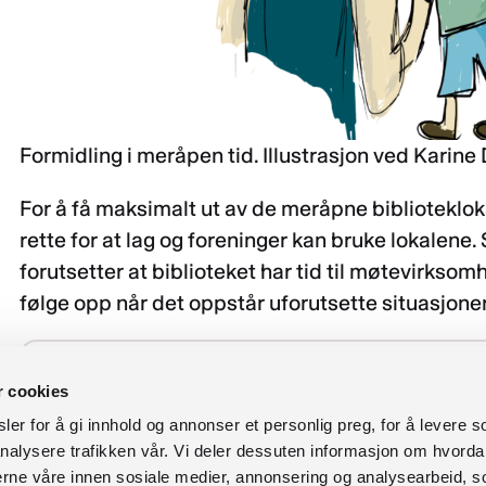
Formidling i meråpen tid. Illustrasjon ved Karine
For å få maksimalt ut av de meråpne bibliotekloka
rette for at lag og foreninger kan bruke lokalene
forutsetter at biblioteket har tid til møtevirksomhe
følge opp når det oppstår uforutsette situasjoner
Gode råd til utforming av biblioteklokaler i kurset "
r cookies
er for å gi innhold og annonser et personlig preg, for å levere s
nalysere trafikken vår. Vi deler dessuten informasjon om hvorda
nerne våre innen sosiale medier, annonsering og analysearbeid, 