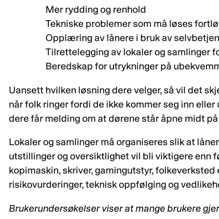
Mer rydding og renhold
Tekniske problemer som må løses fortl
Opplæring av lånere i bruk av selvbetjen
Tilrettelegging av lokaler og samlinger f
Beredskap for utrykninger på ubekvemm
Uansett hvilken løsning dere velger, så vil det skj
når folk ringer fordi de ikke kommer seg inn eller
dere får melding om at dørene står åpne midt på
Lokaler og samlinger må organiseres slik at låner
utstillinger og oversiktlighet vil bli viktigere enn f
kopimaskin, skriver, gamingutstyr, folkeverksted 
risikovurderinger, teknisk oppfølging og vedlikeh
Brukerundersøkelser viser at mange brukere gjerne