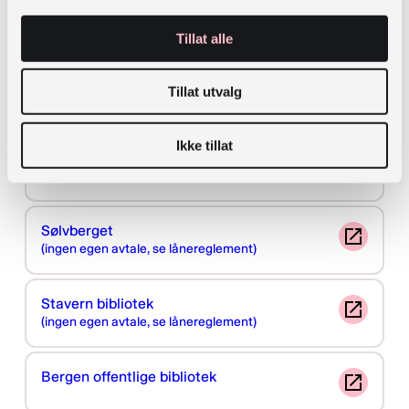
Biblioteket er videoovervåket. Opptaket
blir håndtert etter gjeldende lover og
Tillat alle
forskrifter, og slettes etter XX dager
Tillat utvalg
Noen eksempler:
Ikke tillat
Deichman
(ingen egen avtale, se lånereglement)
Sølvberget
(ingen egen avtale, se lånereglement)
Stavern bibliotek
(ingen egen avtale, se lånereglement)
Bergen offentlige bibliotek