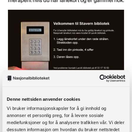
meråpent hvis du har lånekort og er gammel nok.
I Stavanger har du automatisk tilgang til
Denne nettsiden anvender cookies
meråpent bibliotek dersom du er over 16 år og
Vi bruker informasjonskapsler for å gi innhold og
har lånekort på biblioteket. I Oslo kan du aktivere
annonser et personlig preg, for å levere sosiale
meråpent tilgangen via MinSide (ID-porten) fra
mediefunksjoner og for å analysere trafikken vår. Vi deler
dessuten informasjon om hvordan du bruker nettstedet
du er 15 år, nye lånere får tilgang automatisk,