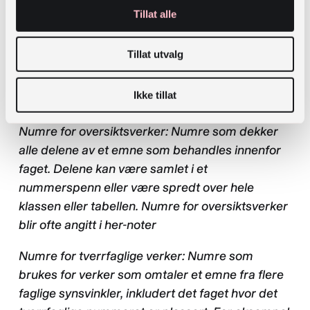
endre samtykke her:
Tillat alle
Endre samtykke
Tillat utvalg
Videoen over presenterte oversiktsverk og
Personvernerklæring
tverrfaglege verk. Her kan du sjå korleis
Ikke tillat
ordforklaringane i Dewey definerer desse:
Numre for oversiktsverker: Numre som dekker
alle delene av et emne som behandles innenfor
faget. Delene kan være samlet i et
nummerspenn eller være spredt over hele
klassen eller tabellen. Numre for oversiktsverker
blir ofte angitt i her-noter
Numre for tverrfaglige verker: Numre som
brukes for verker som omtaler et emne fra flere
faglige synsvinkler, inkludert det faget hvor det