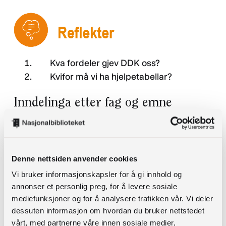
Personvernerklæring
Kva fordeler gjev DDK oss?
Kvifor må vi ha hjelpetabellar?
Inndelinga etter fag og emne
Dewey er eit fagleg skjema der hierarkia er bygd
opp slik at ulike fag og fagområde er samla. I
videoen nedanfor lærer du litt om fag og emne,
Denne nettsiden anvender cookies
og løysingar Dewey har når dokumenta me skal
Vi bruker informasjonskapsler for å gi innhold og
klassifisera ikkje heilt passar inn i dette
annonser et personlig preg, for å levere sosiale
mønsteret. For det skjer stadig vekk, sidan det
mediefunksjoner og for å analysere trafikken vår. Vi deler
finst ulike måtar å skru saman fag og emne på.
dessuten informasjon om hvordan du bruker nettstedet
vårt, med partnerne våre innen sosiale medier,