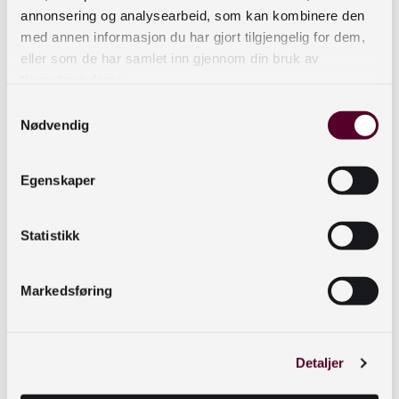
annonsering og analysearbeid, som kan kombinere den
med annen informasjon du har gjort tilgjengelig for dem,
eller som de har samlet inn gjennom din bruk av
tjenestene deres.
Samtykkevalg
Nødvendig
Egenskaper
Statistikk
Markedsføring
Her skulle det vært en video.
For å se videoen må du gi samtykke til
informasjonskapsler fra
Detaljer
tredjepartsleverandører. Du kan enkelt