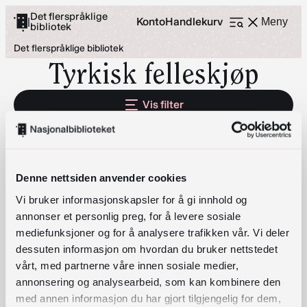
Hopp
Det flerspråklige
Konto
Handlekurv
|
Meny
bibliotek
Åpne
til
meny
Det flerspråklige bibliotek
innhold
Tyrkisk felleskjøp
Vis filter
2 RESULTS
Denne nettsiden anvender cookies
Vi bruker informasjonskapsler for å gi innhold og
Tyrkiske barnebøker
annonser et personlig preg, for å levere sosiale
Velg alternativ
mediefunksjoner og for å analysere trafikken vår. Vi deler
dessuten informasjon om hvordan du bruker nettstedet
vårt, med partnerne våre innen sosiale medier,
annonsering og analysearbeid, som kan kombinere den
med annen informasjon du har gjort tilgjengelig for dem,
Tyrkiske voksenbøker