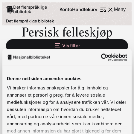
Hopp
Det flerspråklige
Konto
Handlekurv
|
Meny
bibliotek
Åpne
til
meny
Det flerspråklige bibliotek
innhold
Persisk felleskjøp
Vis filter
2 RESULTS
Denne nettsiden anvender cookies
Vi bruker informasjonskapsler for å gi innhold og
Persiske barnebøker
annonser et personlig preg, for å levere sosiale
Velg alternativ
mediefunksjoner og for å analysere trafikken vår. Vi deler
dessuten informasjon om hvordan du bruker nettstedet
vårt, med partnerne våre innen sosiale medier,
annonsering og analysearbeid, som kan kombinere den
med annen informasjon du har gjort tilgjengelig for dem,
Persiske voksenbøker