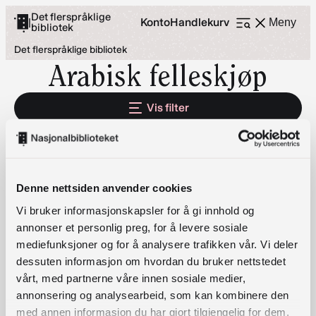
Hopp
Det flerspråklige
Konto
Handlekurv
|
Meny
bibliotek
Åpne
til
meny
Det flerspråklige bibliotek
innhold
Arabisk felleskjøp
Vis filter
2 RESULTS
Denne nettsiden anvender cookies
Vi bruker informasjonskapsler for å gi innhold og
Arabiske barnebøker
annonser et personlig preg, for å levere sosiale
Velg alternativ
mediefunksjoner og for å analysere trafikken vår. Vi deler
dessuten informasjon om hvordan du bruker nettstedet
vårt, med partnerne våre innen sosiale medier,
annonsering og analysearbeid, som kan kombinere den
med annen informasjon du har gjort tilgjengelig for dem,