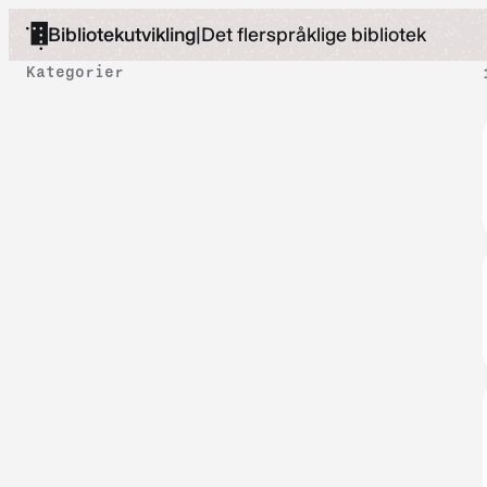
Hopp
Bibliotekutvikling
|
Det flerspråklige bibliotek
til
Kategorier
innhold