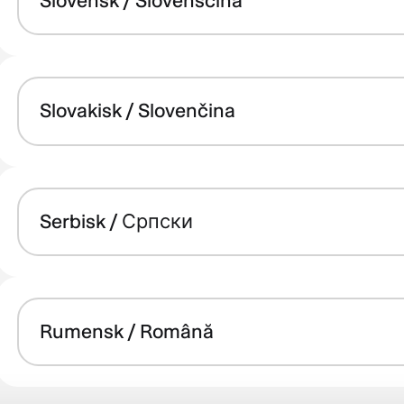
Slovensk / Slovenščina
Slovakisk / Slovenčina
Serbisk / Српски
Rumensk / Română