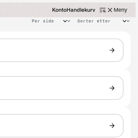
Konto
Handlekurv
Meny
Åpne
meny