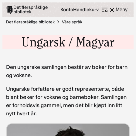
Hopp
Det flerspråklige
Konto
Handlekurv
|
Meny
bibliotek
Åpne
til
meny
innhold
Det flerspråklige bibliotek
Våre språk
Ungarsk / Magyar
Den ungarske samlingen består av bøker for barn
og voksne.
Ungarske forfattere er godt representerte, både
blant bøker for voksne og barnebøker. Samlingen
er forholdsvis gammel, men det blir kjøpt inn litt
nytt hvert år.