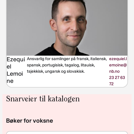
Ezequi
Ansvarlig for samlinger på fransk, italiensk,
ezequiel.l
spansk, portugisisk, tagalog, litauisk,
emoine@
el
tsjekkisk, ungarsk og slovakisk.
nb.no
Lemoi
23 27 63
ne
72
Snarveier til katalogen
Bøker for voksne