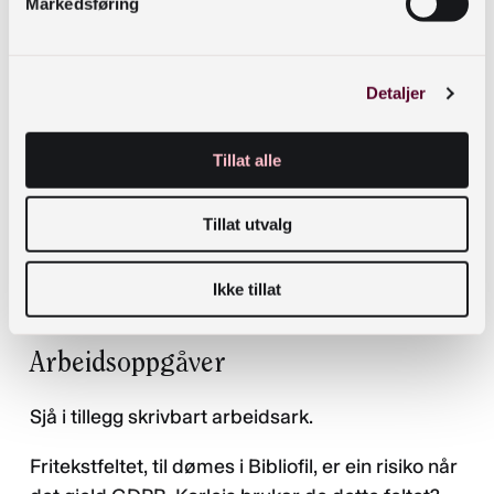
om innsyn.
Markedsføring
Bibliofil – dokument
Detaljer
Døme frå Klepp bibliotek – behandlingsprotokoll
(excel)
Tillat alle
Døme frå Klepp bibliotek – behandlingsprotokoll
(pdf)
Tillat utvalg
Biblioteksystemer AS sin gjennomgang av
Ikke tillat
GDPR-reglane -databehandleravtale (pdf)
Arbeidsoppgåver
Sjå i tillegg skrivbart arbeidsark.
Fritekstfeltet, til dømes i Bibliofil, er ein risiko når