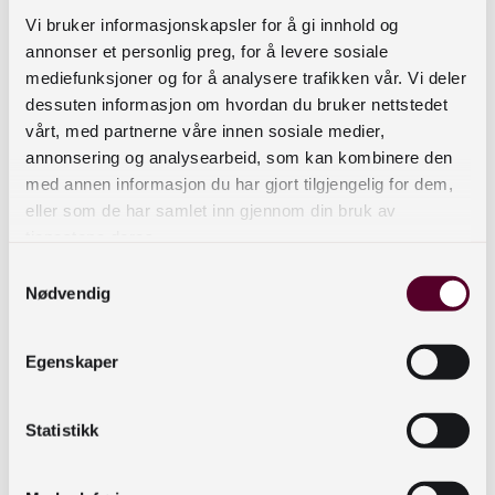
Bibliofil-systemet oppfyller alle brukarens rettar.
Vi bruker informasjonskapsler for å gi innhold og
Sjå meir i
leksjonen om brukarens rettar
.
annonser et personlig preg, for å levere sosiale
mediefunksjoner og for å analysere trafikken vår. Vi deler
Informasjonsplikt
dessuten informasjon om hvordan du bruker nettstedet
vårt, med partnerne våre innen sosiale medier,
Lånar skal informerast om bruken av
annonsering og analysearbeid, som kan kombinere den
personopplysingar gjennom
med annen informasjon du har gjort tilgjengelig for dem,
personvernerklæringa.
eller som de har samlet inn gjennom din bruk av
tjenestene deres.
Fritekstfelt
Samtykkevalg
Nødvendig
I Bibliofil er det eit fritekstfelt. Dersom biblioteket
ynskjer å bruka fritekstfeltet, må ein laga reglar
Egenskaper
for bruken av det og rutinar for sletting av
informasjon. Ver òg merksam på at dette feltet
Statistikk
ikkje er intern informasjon, men brukaren får
tilgang til opplysingane som ligg der når hen ber