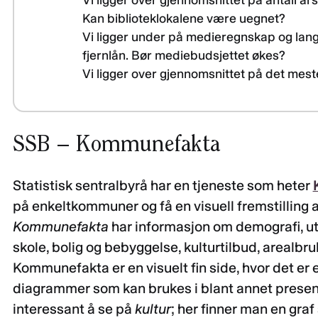
Vi ligger over gjennomsnittet på antall år
Kan biblioteklokalene være uegnet?
Vi ligger under på medieregnskap og lang
fjernlån. Bør mediebudsjettet økes?
Vi ligger over gjennomsnittet på det meste.
SSB – Kommunefakta
Statistisk sentralbyrå har en tjeneste som heter
på enkeltkommuner og få en visuell fremstilling
Kommunefakta
har informasjon om demografi, u
skole, bolig og bebyggelse, kulturtilbud, areal
Kommunefakta er en visuelt fin side, hvor det er e
diagrammer som kan brukes i blant annet present
interessant å se på
kultur
; her finner man en gr