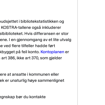
udsjettet i bibliotekstatistikken og
t KOSTRA-tallene også inkluderer
albiblioteket. Hvis differansen er stor
ene. I en gjennomgang av et lite utvalg
ed flere tilfeller hadde ført
ekbygget på feil konto.
Kontoplanen
er
å art 386, ikke art 370, som gjelder
kere at ansatte i kommunen eller
otek er unaturlig høye sammenlignet
egnskap bør du kontakte