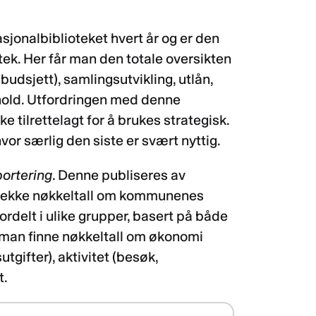
sjonalbiblioteket hvert år og er den
otek. Her får man den totale oversikten
udsjett), samlingsutvikling, utlån,
rhold. Utfordringen med denne
e tilrettelagt for å brukes strategisk.
hvor særlig den siste er svært nyttig.
ortering
. Denne publiseres av
en rekke nøkkeltall om kommunenes
delt i ulike grupper, basert på både
n man finne nøkkeltall om økonomi
tgifter), aktivitet (besøk,
t.