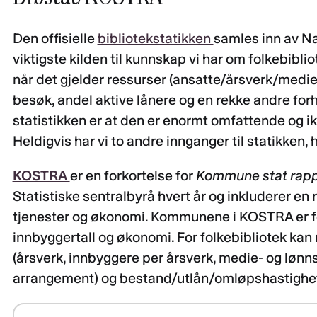
Den offisielle
bibliotekstatikken
samles inn av Na
viktigste kilden til kunnskap vi har om folkebibli
når det gjelder ressurser (ansatte/årsverk/medieb
besøk, andel aktive lånere og en rekke andre fo
statistikken er at den er enormt omfattende og ikk
Heldigvis har vi to andre innganger til statikken, 
KOSTRA
er en forkortelse for
Kommune stat rapp
Statistiske sentralbyrå hvert år og inkluderer 
tjenester og økonomi. Kommunene i KOSTRA er for
innbyggertall og økonomi. For folkebibliotek ka
(årsverk, innbyggere per årsverk, medie- og lønnsu
arrangement) og bestand/utlån/omløpshastighe