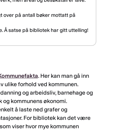
sverk, men areal og besøkstall er lave.
t over på antall bøker mottatt på
 Å satse på bibliotek har gitt uttelling!
Kommunefakta
. Her kan man gå inn
 av ulike forhold ved kommunen.
tdanning og arbeidsliv, barnehage og
bruk og kommunens økonomi.
nkelt å laste ned grafer og
asjoner. For bibliotek kan det være
af som viser hvor mye kommunen