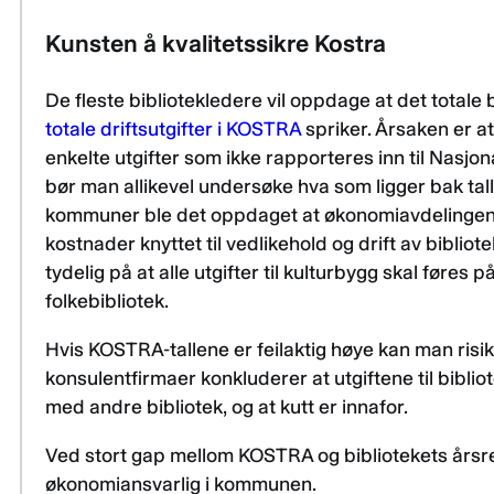
Kunsten å kvalitetssikre Kostra
De fleste bibliotekledere vil oppdage at det totale b
totale driftsutgifter i KOSTRA
spriker. Årsaken er a
enkelte utgifter som ikke rapporteres inn til Nasjon
bør man allikevel undersøke hva som ligger bak tall
kommuner ble det oppdaget at økonomiavdelingene v
kostnader knyttet til vedlikehold og drift av bibliot
tydelig på at alle utgifter til kulturbygg skal føres p
folkebibliotek.
Hvis KOSTRA-tallene er feilaktig høye kan man risi
konsulentfirmaer konkluderer at utgiftene til bibli
med andre bibliotek, og at kutt er innafor.
Ved stort gap mellom KOSTRA og bibliotekets årsr
økonomiansvarlig i kommunen.