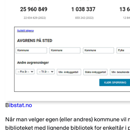
B
ibstat.no
Når man velger egen (eller andres) kommune vi
biblioteket med lignende bibliotek for enkeltår i