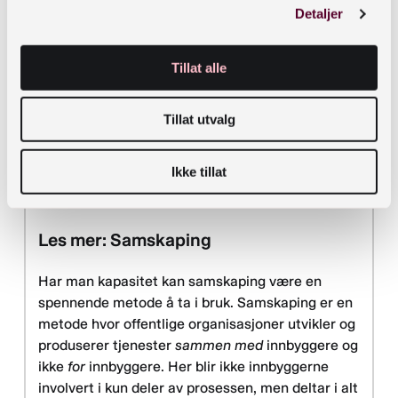
Detaljer
sitater fra Gunvor (81), Lisa (12) eller Fredrik (29)
gjør at politikere og andre opplever budskapet
Tillat alle
mer autentisk. Gjelder sitatene positive
opplevelser kan man kjenne på stolthet over hva
kommunen faktisk tilbyr, gjelder det mangler vil
Tillat utvalg
det vekke et ønske om å hjelpe. Å samle på gode
historie og gode sitater kan derfor være smart.
Ikke tillat
Les mer: Samskaping
Har man kapasitet kan samskaping være en
spennende metode å ta i bruk. Samskaping er en
metode hvor offentlige organisasjoner utvikler og
produserer tjenester
sammen med
innbyggere og
ikke
for
innbyggere. Her blir ikke innbyggerne
involvert i kun deler av prosessen, men deltar i alt