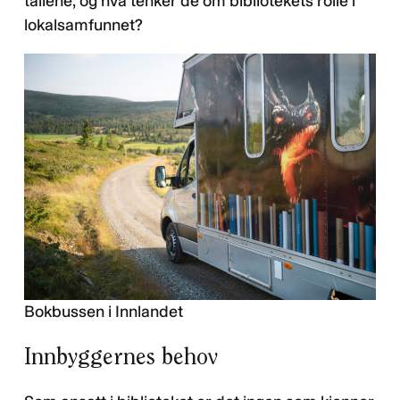
tallene, og hva tenker de om bibliotekets rolle i
lokalsamfunnet?
Bokbussen i Innlandet
Innbyggernes behov