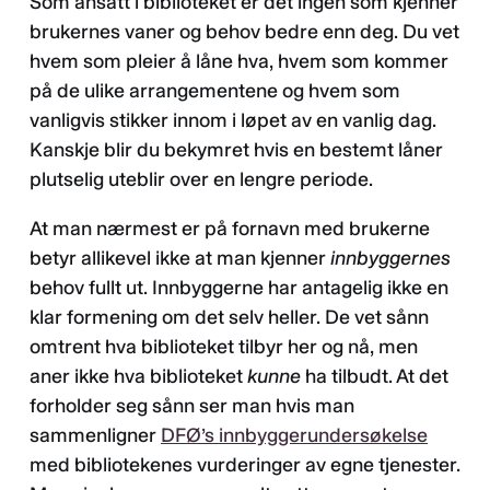
Som ansatt i biblioteket er det ingen som kjenner
brukernes vaner og behov bedre enn deg. Du vet
hvem som pleier å låne hva, hvem som kommer
på de ulike arrangementene og hvem som
vanligvis stikker innom i løpet av en vanlig dag.
Kanskje blir du bekymret hvis en bestemt låner
plutselig uteblir over en lengre periode.
At man nærmest er på fornavn med brukerne
betyr allikevel ikke at man kjenner
innbyggernes
behov fullt ut. Innbyggerne har antagelig ikke en
klar formening om det selv heller. De vet sånn
omtrent hva biblioteket tilbyr her og nå, men
aner ikke hva biblioteket
kunne
ha tilbudt. At det
forholder seg sånn ser man hvis man
sammenligner
DFØ’s innbyggerundersøkelse
med bibliotekenes vurderinger av egne tjenester.