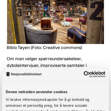
Biblo Tøyen (Foto: Creative commons)
Om man velger spørreundersøkelser,
dybdeintervjuer, improviserte samtaler i
skranken eller andre måter å utforske
innbyggernes behov på må være opp til den
enkelte. Oppsøk ulike målgrupper ; eldre,
voksne, familier, ungdom, lokale organisasjoner.
Denne nettsiden anvender cookies
Lytt til hva hver enkelt savner/behøver i egen
Vi bruker informasjonskapsler for å gi innhold og
hverdag:
annonser et personlig preg, for å levere sosiale