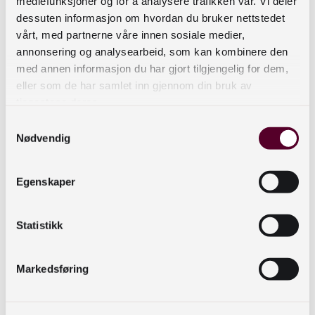
mediefunksjoner og for å analysere trafikken vår. Vi deler
Hva slags aktiviteter ønsker du å fylle
dessuten informasjon om hvordan du bruker nettstedet
fritiden med, og er dette noe biblioteket
vårt, med partnerne våre innen sosiale medier,
annonsering og analysearbeid, som kan kombinere den
kunne hjulpet til med?
med annen informasjon du har gjort tilgjengelig for dem,
Hva gjør det enklere/vanskeligere for
eller som de har samlet inn gjennom din bruk av
deg å ta i bruk biblioteket?
tjenestene deres.
Hva slags informasjon/kompetanse
Samtykkevalg
synes du det er utfordrende å få tak i?
Nødvendig
Hva slags arrangementer kunne du
tenke deg å delta på?
Egenskaper
Hva slags fellesskap opplever du
mangler i vår kommune?
Hvilke arenaer synes du biblioteket
Statistikk
burde vært synlige på?
Markedsføring
Svarene fra innbyggerne kan være svært nyttige
når man ønsker å visualisere eller konkretisere
behovene man finner i statistikken. Konkrete