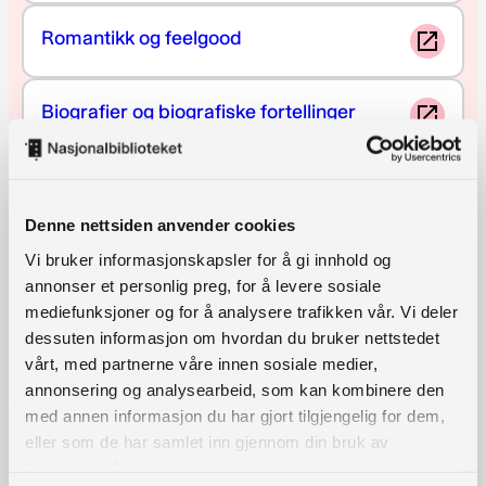
Romantikk og feelgood
Biografier og biografiske fortellinger
Krim og spenning
Denne nettsiden anvender cookies
Litauisk historie
Vi bruker informasjonskapsler for å gi innhold og
annonser et personlig preg, for å levere sosiale
mediefunksjoner og for å analysere trafikken vår. Vi deler
Norske forfattere oversatt til litauisk
dessuten informasjon om hvordan du bruker nettstedet
vårt, med partnerne våre innen sosiale medier,
annonsering og analysearbeid, som kan kombinere den
med annen informasjon du har gjort tilgjengelig for dem,
Bøker for barn og unge
eller som de har samlet inn gjennom din bruk av
tjenestene deres.