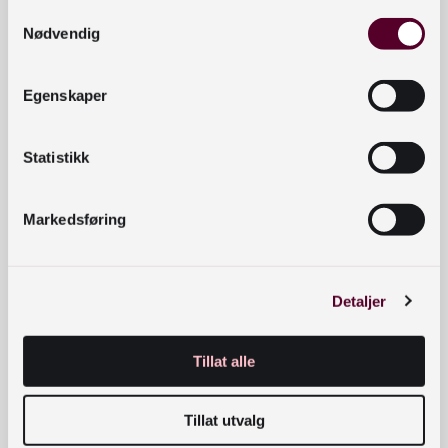
Bildebøker
Samtykkevalg
Nødvendig
Eventyr
Egenskaper
Tegneserier
Statistikk
Bøker av nordiske forfattere
Markedsføring
Detaljer
Film
Tillat alle
Filmer for barn og unge
Tillat utvalg
Filmer for voksne