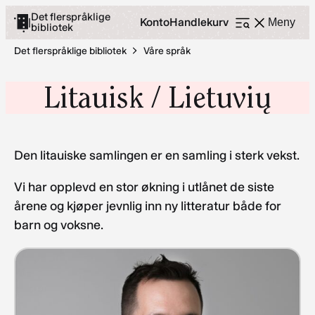
Hopp
Det flerspråklige
Konto
Handlekurv
|
Meny
bibliotek
Åpne
til
meny
innhold
Det flerspråklige bibliotek
Våre språk
Litauisk / Lietuvių
Den litauiske samlingen er en samling i sterk vekst.
Vi har opplevd en stor økning i utlånet de siste
årene og kjøper jevnlig inn ny litteratur både for
barn og voksne.