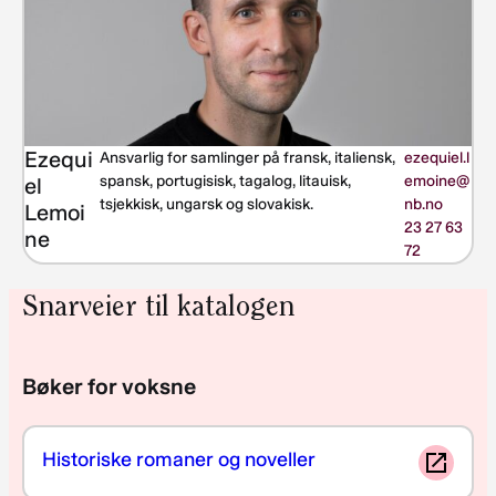
Ezequi
Ansvarlig for samlinger på fransk, italiensk,
ezequiel.l
spansk, portugisisk, tagalog, litauisk,
emoine@
el
tsjekkisk, ungarsk og slovakisk.
nb.no
Lemoi
23 27 63
ne
72
Snarveier til katalogen
Bøker for voksne
Historiske romaner og noveller