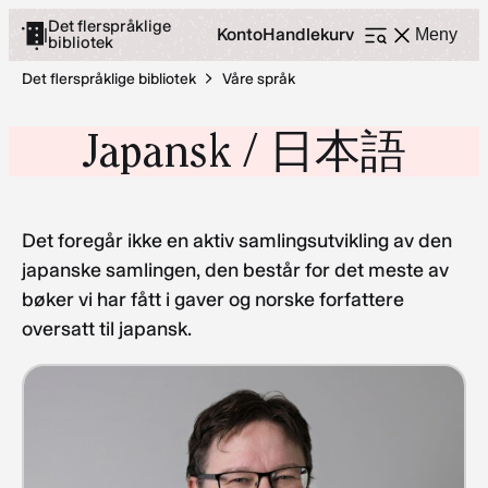
Hopp
Det flerspråklige
Konto
Handlekurv
|
Meny
bibliotek
Åpne
til
meny
innhold
Det flerspråklige bibliotek
Våre språk
Japansk / 日本語
Det foregår ikke en aktiv samlingsutvikling av den
japanske samlingen, den består for det meste av
bøker vi har fått i gaver og norske forfattere
oversatt til japansk.