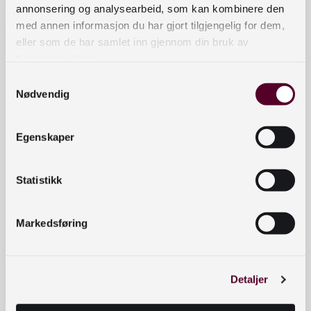
annonsering og analysearbeid, som kan kombinere den
med annen informasjon du har gjort tilgjengelig for dem,
Alle bøker for voksne
eller som de har samlet inn gjennom din bruk av
tjenestene deres.
Samtykkevalg
Alle bøker for barn
Nødvendig
Bildebøker
Egenskaper
Statistikk
Norskkurs
Markedsføring
Alle norskkurs
Detaljer
Veien inn : norskopplæring på internett