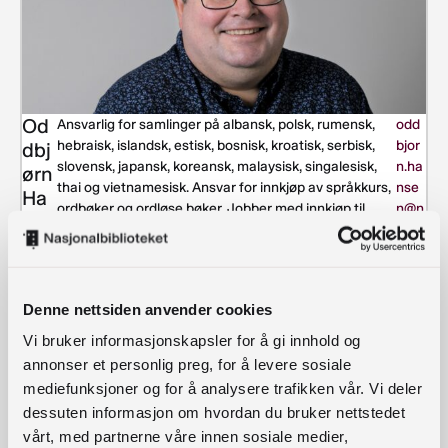
Od
Ansvarlig for samlinger på albansk, polsk, rumensk,
odd
hebraisk, islandsk, estisk, bosnisk, kroatisk, serbisk,
bjor
dbj
slovensk, japansk, koreansk, malaysisk, singalesisk,
n.ha
ørn
thai og vietnamesisk. Ansvar for innkjøp av språkkurs,
nse
Ha
ordbøker og ordløse bøker. Jobber med innkjøp til
n@n
ns
Verdensbiblioteket.no
b.no
en
23
27
63
Denne nettsiden anvender cookies
61
Vi bruker informasjonskapsler for å gi innhold og
Snarveier til katalogen
annonser et personlig preg, for å levere sosiale
mediefunksjoner og for å analysere trafikken vår. Vi deler
dessuten informasjon om hvordan du bruker nettstedet
Bøker
vårt, med partnerne våre innen sosiale medier,