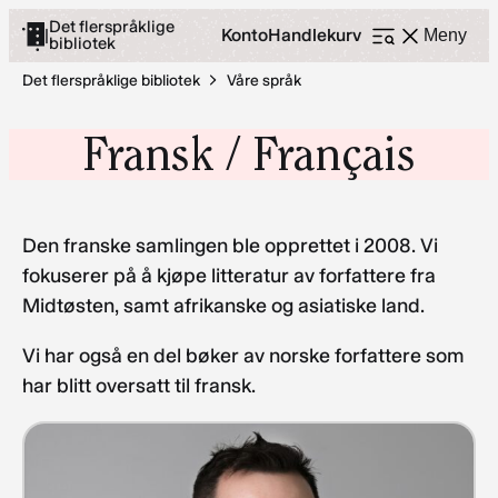
Hopp
Det flerspråklige
Konto
Handlekurv
|
Meny
bibliotek
Åpne
til
meny
innhold
Det flerspråklige bibliotek
Våre språk
Fransk / Français
Den franske samlingen ble opprettet i 2008. Vi
fokuserer på å kjøpe litteratur av forfattere fra
Midtøsten, samt afrikanske og asiatiske land.
Vi har også en del bøker av norske forfattere som
har blitt oversatt til fransk.