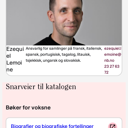
Ezequi
Ansvarlig for samlinger på fransk, italiensk,
ezequiel.l
spansk, portugisisk, tagalog, litauisk,
emoine@
el
tsjekkisk, ungarsk og slovakisk.
nb.no
Lemoi
23 27 63
ne
72
Snarveier til katalogen
Bøker for voksne
Biografier og biografiske fortellinger