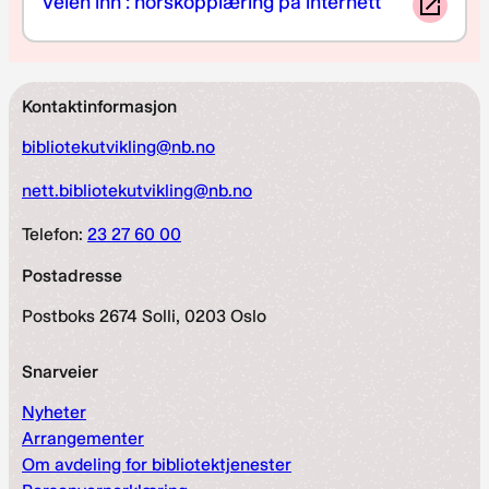
Veien inn : norskopplæring på internett
Kontaktinformasjon
bibliotekutvikling@nb.no
nett.bibliotekutvikling@nb.no
Telefon:
23 27 60 00
Postadresse
Postboks 2674 Solli, 0203 Oslo
Snarveier
Nyheter
Arrangementer
Om avdeling for bibliotektjenester