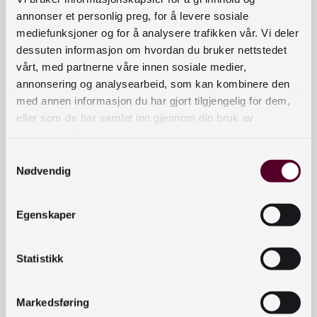
annonser et personlig preg, for å levere sosiale
Biografier og biografiske fortellinger
mediefunksjoner og for å analysere trafikken vår. Vi deler
dessuten informasjon om hvordan du bruker nettstedet
vårt, med partnerne våre innen sosiale medier,
All skjønnlitteratur
annonsering og analysearbeid, som kan kombinere den
med annen informasjon du har gjort tilgjengelig for dem,
eller som de har samlet inn gjennom din bruk av
Alle fagbøker
tjenestene deres.
Samtykkevalg
Nødvendig
Bøker for barn og unge
Egenskaper
Bildebøker
Statistikk
Eventyr
Markedsføring