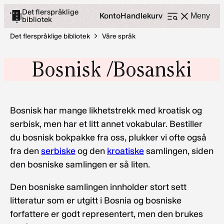
Hopp
Det flerspråklige
Konto
Handlekurv
|
Meny
bibliotek
Åpne
til
meny
innhold
Det flerspråklige bibliotek
Våre språk
Bosnisk /Bosanski
Bosnisk har mange likhetstrekk med kroatisk og
serbisk, men har et litt annet vokabular. Bestiller
du bosnisk bokpakke fra oss, plukker vi ofte også
fra den
serbiske
og den
kroatiske
samlingen, siden
den bosniske samlingen er så liten.
Den bosniske samlingen innholder stort sett
litteratur som er utgitt i Bosnia og bosniske
forfattere er godt representert, men den brukes