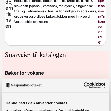
hebraisk, islandsk, estisk, bosnisk, kroatisk, serbisk,
bjor
dbj
slovensk, japansk, koreansk, malaysisk, singalesisk,
n.ha
ørn
thai og vietnamesisk. Ansvar for innkjøp av språkkurs,
nse
Ha
ordbøker og ordløse bøker. Jobber med innkjøp til
n@n
ns
Verdensbiblioteket.no
b.no
en
23
27
63
61
Snarveier til katalogen
Bøker for voksne
Krim og spenning
Denne nettsiden anvender cookies
Historiske fortellinger
Vi bruker informasjonskapsler for å gi innhold og