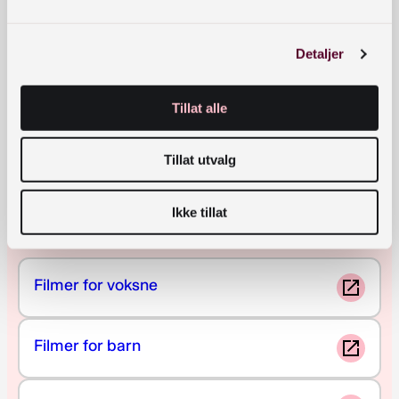
All skjønnlitteratur
Detaljer
Alle fagbøker
Tillat alle
Tospråklige bøker
Tillat utvalg
Ikke tillat
Film
Filmer for voksne
Filmer for barn