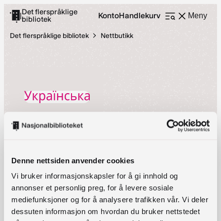
Hopp
Det flerspråklige
Konto
Handlekurv
|
Meny
bibliotek
Åpne
til
meny
innhold
Det flerspråklige bibliotek
Nettbutikk
Ukrainske voksenbøker
Vi kjøper inn bøker skrevet av både ukrainske og internasjonale
Denne nettsiden anvender cookies
forfattere, hovedsakelig skjønnlitteratur.
Vi bruker informasjonskapsler for å gi innhold og
Bestillingsfrist for alle pakker er 1. februar! Bøkene skaffes fra
annonser et personlig preg, for å levere sosiale
hele verden, og leveres med katalogposter innen 1. oktober.
mediefunksjoner og for å analysere trafikken vår. Vi deler
dessuten informasjon om hvordan du bruker nettstedet
Antall