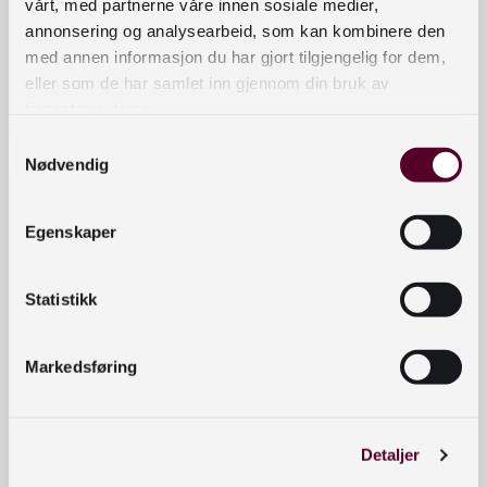
vårt, med partnerne våre innen sosiale medier,
annonsering og analysearbeid, som kan kombinere den
med annen informasjon du har gjort tilgjengelig for dem,
Ukrainske
Legg i handlekurv
eller som de har samlet inn gjennom din bruk av
voksenbøker
tjenestene deres.
antall
Samtykkevalg
Nødvendig
Kontaktinformasjon
bibliotekutvikling@nb.no
Egenskaper
nett.bibliotekutvikling@nb.no
Statistikk
Telefon:
23 27 60 00
Postadresse
Markedsføring
Postboks 2674 Solli, 0203 Oslo
Snarveier
Detaljer