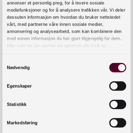
Vi kjøper inn bøker skrevet av forfattere fra Bosnia, Kroatia og
annonser et personlig preg, for å levere sosiale
Serbia, men også en del internasjonale forfattere. Vi kjøper stort
mediefunksjoner og for å analysere trafikken vår. Vi deler
sett bøker for barn i barnehagealder og i småskole.
dessuten informasjon om hvordan du bruker nettstedet
vårt, med partnerne våre innen sosiale medier,
Bestillingsfrist for alle pakker er 1. februar! Bøkene skaffes fra
annonsering og analysearbeid, som kan kombinere den
hele verden, og leveres med katalogposter innen 1. oktober.
med annen informasjon du har gjort tilgjengelig for dem,
Antall
eller som de har samlet inn gjennom din bruk av
tjenestene deres.
Samtykkevalg
Bosniske,
Nødvendig
Legg i handlekurv
kroatiske
og
Egenskaper
serbiske
barnebøker
Kontaktinformasjon
antall
Statistikk
bibliotekutvikling@nb.no
nett.bibliotekutvikling@nb.no
Markedsføring
Telefon:
23 27 60 00