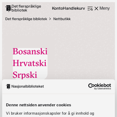
Hopp
Det flerspråklige
Konto
Handlekurv
|
Meny
bibliotek
Åpne
til
meny
innhold
Det flerspråklige bibliotek
Nettbutikk
Bosniske, kroatiske og
serbiske barnebøker
Denne nettsiden anvender cookies
Vi bruker informasjonskapsler for å gi innhold og