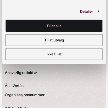
Postadresse
Detaljer
Postboks 2674 Solli, 0203 Oslo
Tillat alle
Snarveier
Nyheter
Tillat utvalg
Arrangementer
Om avdeling for bibliotektjenester
Ikke tillat
Personvernerklæring
Tilgjengelighetserklæring
Ansvarlig redaktør
Åse Wetås
Organisasjonsnummer