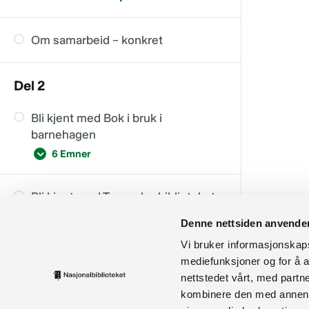
Om samarbeid – konkret
Del 2
Bli kjent med Bok i bruk i
barnehagen
6 Emner
Bli kjent med Tøyveske-biblioteket
Korleis vert bøker brukt i
4 Emner
barnehagen?
Denne nettsiden anvende
Vi bruker informasjonskapsl
Gode vanar med lesing og bruk av
Bli kjent med Bokstart
mediefunksjoner og for å a
bøker
Kom i gang med
nettstedet vårt, med part
5 Emner
tøyveskebiblioteket
Lesing i styringverktøyet til
kombinere den med annen in
barnehagen