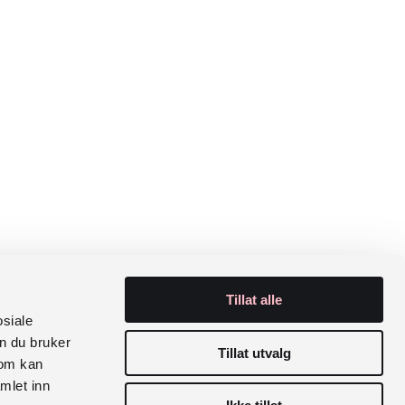
Tillat alle
osiale
n du bruker
Tillat utvalg
som kan
mlet inn