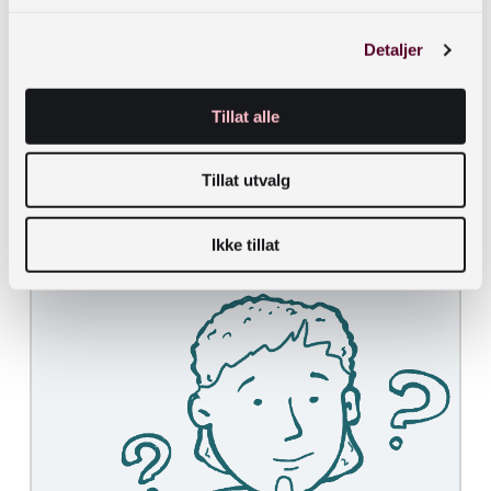
Film på YouTube (Statped)
Detaljer
Inkluderende språk
Innslag nr. 11 på Dagsrevyen 22.11.21
Tillat alle
Språkloven
Tillat utvalg
Innslag nr. 10 på Dagsrevyen 24.02.21
Ikke tillat