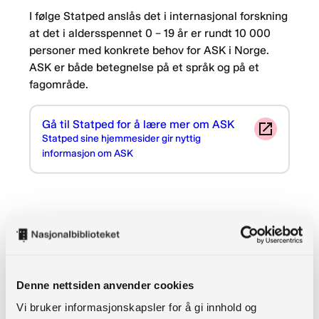
I følge Statped anslås det i internasjonal forskning
at det i aldersspennet 0 – 19 år er rundt 10 000
personer med konkrete behov for ASK i Norge.
ASK er både betegnelse på et språk og på et
fagområde.
Gå til Statped for å lære mer om ASK
Statped sine hjemmesider gir nyttig
informasjon om ASK
Symboler er nødvendig for noen, og bra
for alle
Prosjektet «Bok til alle fysisk og digitalt» viser at
Denne nettsiden anvender cookies
bruk av symboler er nyttig for mange ulike
Vi bruker informasjonskapsler for å gi innhold og
brukergrupper i tillegg til barn som har ASK som