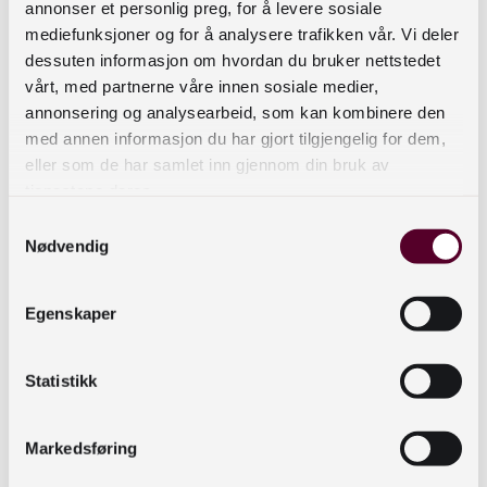
annonser et personlig preg, for å levere sosiale
sitt språk. Dette kan være barn som ikke har lært
mediefunksjoner og for å analysere trafikken vår. Vi deler
å snakke ennå, barn med autisme, barn med
dessuten informasjon om hvordan du bruker nettstedet
konsentrasjonsvansker, og barn med et annet
vårt, med partnerne våre innen sosiale medier,
morsmål enn norsk.
annonsering og analysearbeid, som kan kombinere den
med annen informasjon du har gjort tilgjengelig for dem,
Erfaringer viste også at bruk av symboler gjør
eller som de har samlet inn gjennom din bruk av
det enklere for alle barn å delta aktivt i høytlesing
tjenestene deres.
og i samtale om boka underveis og i etterkant av
Samtykkevalg
formidlingen. Dette blir også bekreftet av
Nødvendig
forskning som påpeker at tjenester som blir gjort
mer tilgjengelige, samtidig også gjøres mer
Egenskaper
brukbare for alle andre (McCarthy & Swierenga,
2010).
Statistikk
Lær mer om ASK
Markedsføring
Hva er ASK?