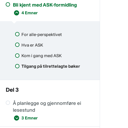
Startpakke for tøyveskebiblioteket
Bli kjent med ASK-formidling
Å bade barna i bøker
Møter med småbarnsfamilier
Erfaringer fra Nordland:
4 Emner
Samarbeid, rutiner og tidsbruk
Leseaktivitet i barnehagen
Samarbeid med helsestasjonen
Erfaringer fra Trøndelag
Gjere ny litteratur kjent
Kom i gang med Bokstart
For alle-perspektivet
Eksempler på Bokstart-prosjekter
Hva er ASK
Bokstart i andre land
Kom i gang med ASK
Tilgang på tilrettelagte bøker
Del 3
Å planlegge og gjennomføre ei
lesestund
3 Emner