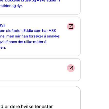
te, Bukkene bruse og Askeladden, i
rstider og dyr.
ay»
ler om elefanten Eddie som har ASK
ine, men når han forsøker å snakke
vis finnes det ulike måter å
len.
dler dere hvilke tenester