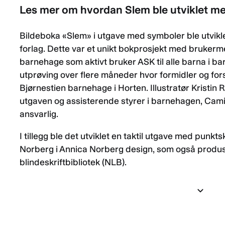
Les mer om hvordan Slem ble utviklet m
Bildeboka «Slem» i utgave med symboler ble utvikl
forlag. Dette var et unikt bokprosjekt med brukerme
barnehage som aktivt bruker ASK til alle barna i ba
utprøving over flere måneder hvor formidler og fo
Bjørnestien barnehage i Horten. Illustratør Kristin 
utgaven og assisterende styrer i barnehagen, Cam
ansvarlig.
I tillegg ble det utviklet en taktil utgave med punk
Norberg i Annica Norberg design, som også produse
blindeskriftbibliotek (NLB).