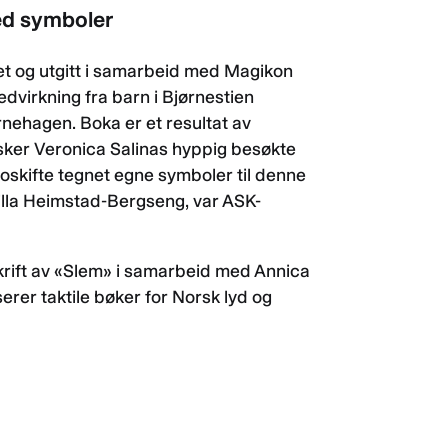
ed symboler
et og utgitt i samarbeid med Magikon
dvirkning fra barn i Bjørnestien
rnehagen. Boka er et resultat av
rsker Veronica Salinas hyppig besøkte
Roskifte tegnet egne symboler til denne
illa Heimstad-Bergseng, var ASK-
tskrift av «Slem» i samarbeid med Annica
rer taktile bøker for Norsk lyd og