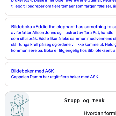
bruker ASK. Disse inneholder eventyrene Gullhår, Rødhet
tillegg til begreper om flere temaer som farger, følelser, å
Bildeboka «Eddie the elephant has something to s
av forfatter Alison Johns og illustrert av Tara Put, hand
som sitt språk. Eddie liker å leke sammen med vennene s
slår tunga krøll på seg og ordene vil ikke komme ut. Heldig
kommunisere på. Boka er tilgjengelig hos Biblioteksentra
Bildebøker med ASK
Cappelen Damm har utgitt flere bøker med ASK
Stopp og tenk
Hvordan formi