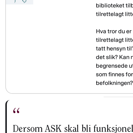
biblioteket ti
tilrettelagt lit
Hva tror du e
tilrettelagt l
tatt hensyn ti
det slik? Kan 
begrensede utv
som finnes for
befolkningen
Dersom ASK skal bli funksjone