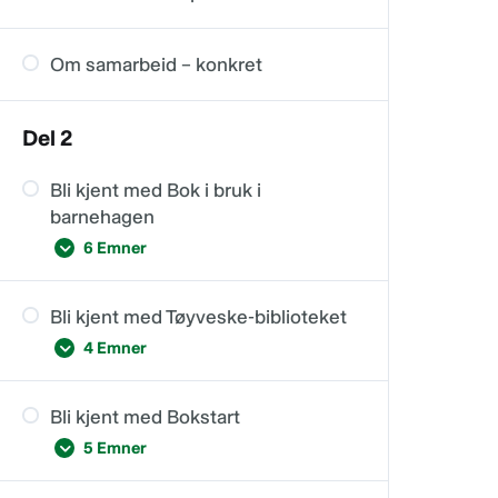
Om samarbeid – konkret
Del 2
Bli kjent med Bok i bruk i
barnehagen
6 Emner
Bli kjent med Tøyveske-biblioteket
Korleis vert bøker brukt i
4 Emner
barnehagen?
Gode vanar med lesing og bruk av
Bli kjent med Bokstart
bøker
Kom i gang med
5 Emner
tøyveskebiblioteket
Lesing i styringverktøyet til
barnehagen