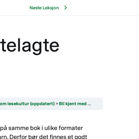
Neste Leksjon
ttelagte
om lesekultur (oppdatert)
Bli kjent med ASK-formidling
Tilgang
g på samme bok i ulike formater
barn. Derfor bør det finnes et godt